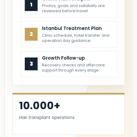
1
Photos, goals and suitability are
reviewed before travel.
Istanbul Treatment Plan
2
Clinic schedule, hotel transfer and
operation day guidance.
Growth Follow-up
3
Recovery checks and aftercare
support through every stage.
10.000+
Hair transplant operations