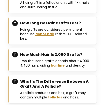
A hair graft is a follicular unit with 1–4 hairs
and surrounding tissue.
How Long Do Hair Grafts Last?
Hair grafts are considered permanent
because
donor hair
resists DHT-related
loss.
How Much Hair Is 2,000 Grafts?
Two thousand grafts contain about 4,000–
4,400 hairs, aiding
hairline
and density.
What’s The Difference Between A
Graft And A Follicle?
A follicle produces one hair; a graft may
contain multiple
follicles
and hairs.