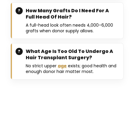
How Many Grafts Do I Need For A
Full Head Of Hair?
A full-head look often needs 4,000–6,000
grafts when donor supply allows.
What Age Is Too Old To Undergo A
Hair Transplant Surgery?
No strict upper
age
exists; good health and
enough donor hair matter most.