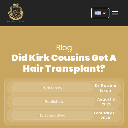
Nederlands
English
Blog
Français
Did Kirk Cousins Get A
Deutsch
Hair Transplant?
Português
Español
Dr. Rasime
Written by:
Erkan
Türkçe
August 9,
Published:
2025
Italiano
February 11,
Last updated:
Română
2026