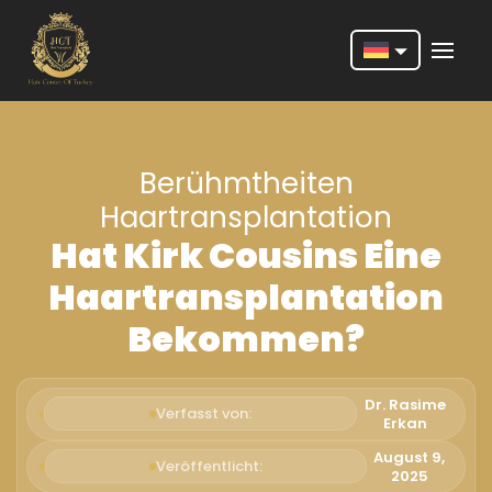
Nederlands
English
Berühmtheiten
Français
Haartransplantation
Deutsch
Hat Kirk Cousins Eine
Português
Haartransplantation
Español
Bekommen?
Türkçe
Italiano
Dr. Rasime
Verfasst von:
Erkan
Română
August 9,
Veröffentlicht:
2025