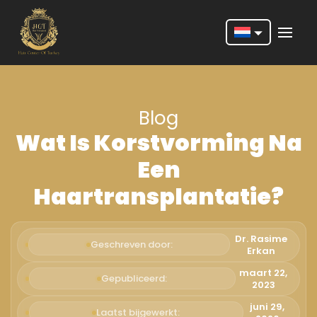
Nederlands
English
Blog
Français
Wat Is Korstvorming Na
Deutsch
Een
Português
Haartransplantatie?
Español
Türkçe
Dr. Rasime
Geschreven door:
Erkan
Italiano
maart 22,
Gepubliceerd:
2023
Română
juni 29,
Laatst bijgewerkt: