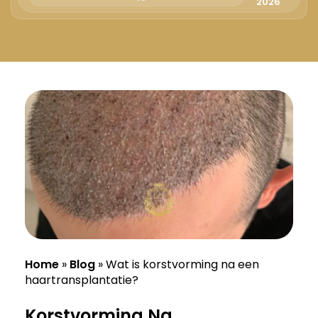
Русский
2026
Български
Svenska
Home
»
Blog
»
Wat is korstvorming na een
haartransplantatie?
Korstvorming Na