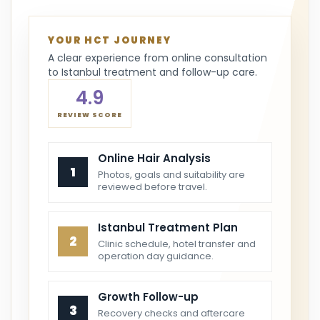
YOUR HCT JOURNEY
A clear experience from online consultation
to Istanbul treatment and follow-up care.
4.9
REVIEW SCORE
Online Hair Analysis
1
Photos, goals and suitability are
reviewed before travel.
Istanbul Treatment Plan
2
Clinic schedule, hotel transfer and
operation day guidance.
Growth Follow-up
3
Recovery checks and aftercare