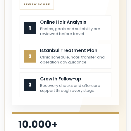
REVIEW SCORE
Online Hair Analysis
1
Photos, goals and suitability are
reviewed before travel.
Istanbul Treatment Plan
2
Clinic schedule, hotel transfer and
operation day guidance.
Growth Follow-up
3
Recovery checks and aftercare
support through every stage.
10.000+