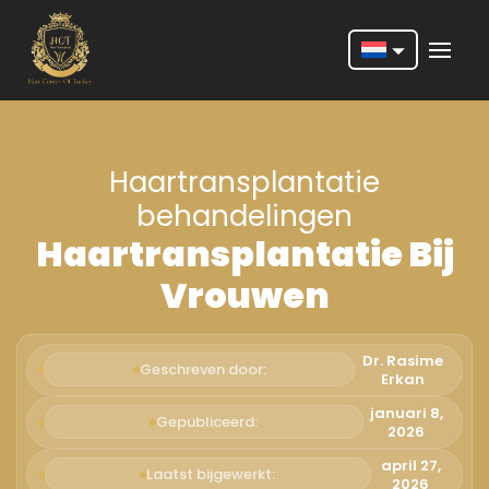
Nederlands
English
Haartransplantatie
Français
behandelingen
Deutsch
Haartransplantatie Bij
Português
Vrouwen
Español
Türkçe
Dr. Rasime
Geschreven door:
Erkan
Italiano
januari 8,
Gepubliceerd:
2026
Română
april 27,
Laatst bijgewerkt:
2026