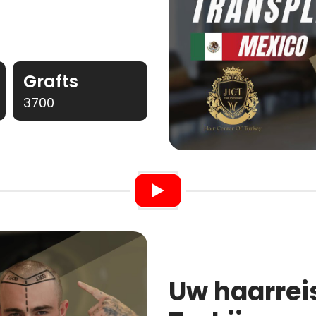
Grafts
3700
Uw haarrei