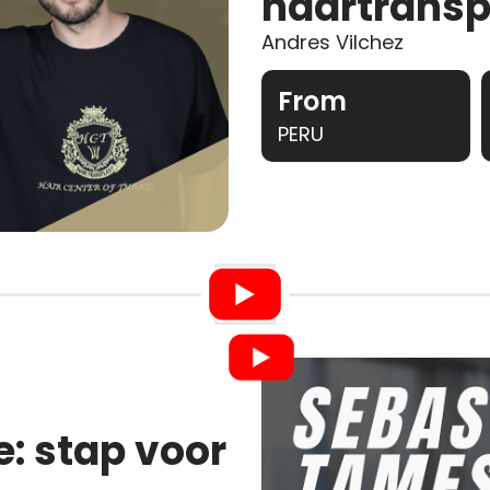
haartranspl
Andres Vilchez
From
PERU
e: stap voor