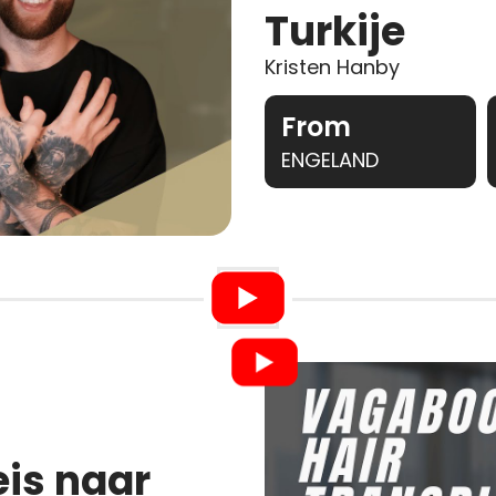
Turkije
Kristen Hanby
From
ENGELAND
eis naar