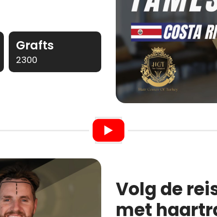
Grafts
2300
Volg de rei
met haartr