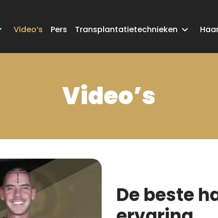
Video’s
Pers
Transplantatietechnieken
Haar
Video’s
De beste h
ervaring