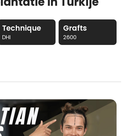
antatie in Turkije
Technique
Grafts
DHI
2600