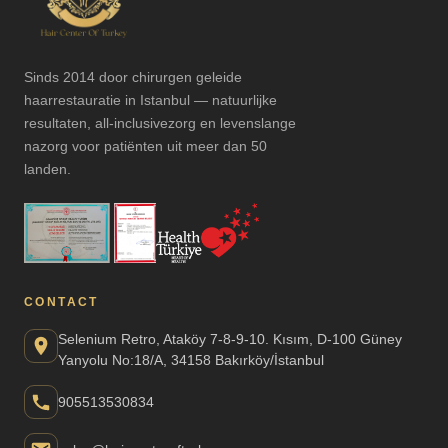
Sinds 2014 door chirurgen geleide
haarrestauratie in Istanbul — natuurlijke
resultaten, all-inclusivezorg en levenslange
nazorg voor patiënten uit meer dan 50
landen.
CONTACT
Selenium Retro, Ataköy 7-8-9-10. Kısım, D-100 Güney
Yanyolu No:18/A, 34158 Bakırköy/İstanbul
905513530834