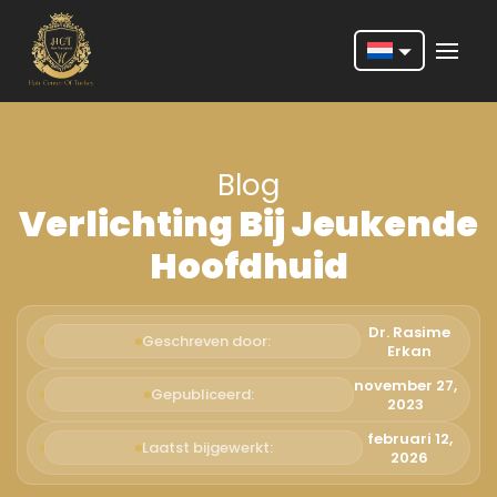
Nederlands
English
Blog
Français
Verlichting Bij Jeukende
Deutsch
Hoofdhuid
Português
Español
Dr. Rasime
Geschreven door:
Erkan
Türkçe
november 27,
Gepubliceerd:
2023
Italiano
februari 12,
Laatst bijgewerkt:
Română
2026