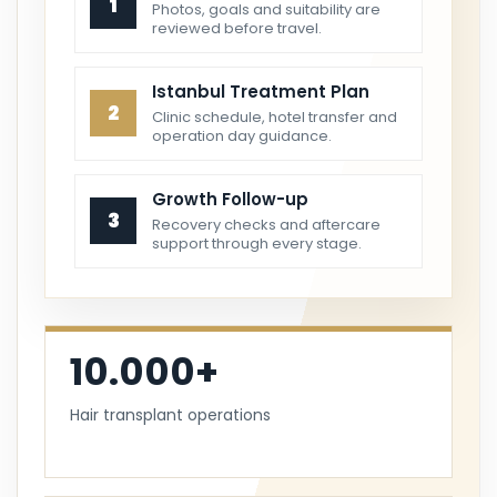
1
Photos, goals and suitability are
reviewed before travel.
Istanbul Treatment Plan
2
Clinic schedule, hotel transfer and
operation day guidance.
Growth Follow-up
3
Recovery checks and aftercare
support through every stage.
10.000+
Hair transplant operations