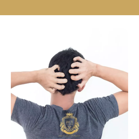
Русский
Български
Svenska