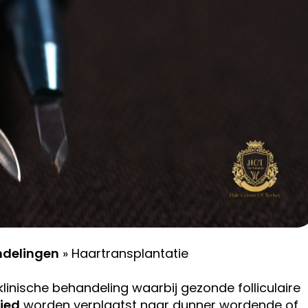
ndelingen
»
Haartransplantatie
klinische behandeling waarbij gezonde folliculaire
ied
worden verplaatst naar dunner wordende of