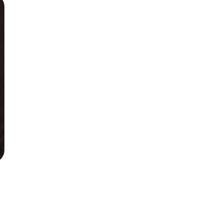
Русский
Българс
Svensk