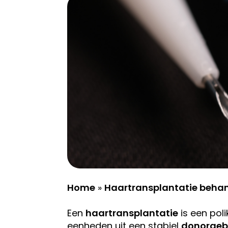
Home
»
Haartransplantatie beha
Een
haartransplantatie
is een poli
eenheden uit een stabiel
donorgeb