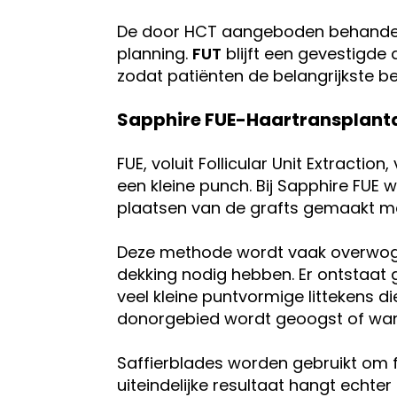
De door HCT aangeboden behandelop
planning.
FUT
blijft een gevestigd
zodat patiënten de belangrijkste be
Sapphire FUE-Haartransplant
FUE, voluit Follicular Unit Extractio
een kleine punch. Bij Sapphire FUE
plaatsen van de grafts gemaakt me
Deze methode wordt vaak overwoge
dekking nodig hebben. Er ontstaat g
veel kleine puntvormige littekens di
donorgebied wordt geoogst of wann
Saffierblades worden gebruikt om f
uiteindelijke resultaat hangt echte