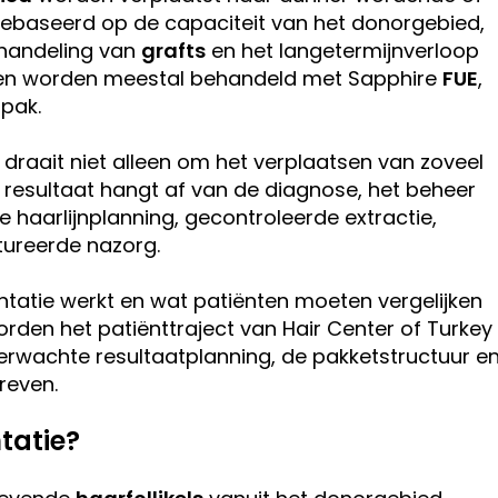
 gebaseerd op de capaciteit van het donorgebied,
ehandeling van
grafts
en het langetermijnverloop
nten worden meestal behandeld met Sapphire
FUE
,
pak.
 draait niet alleen om het verplaatsen van zoveel
et resultaat hangt af van de diagnose, het beheer
e haarlijnplanning, gecontroleerde extractie,
tureerde nazorg.
antatie werkt en wat patiënten moeten vergelijken
worden het patiënttraject van Hair Center of Turkey
verwachte resultaatplanning, de pakketstructuur e
reven.
tatie?