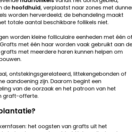
 levende
haarfollikels
vanuit het donorgebied,
an de
hoofdhuid
, verplaatst naar zones met dunne
likels worden herverdeeld; de behandeling maakt
 totale aantal beschikbare follikels niet.
en worden kleine folliculaire eenheden met één o
Grafts met één haar worden vaak gebruikt aan d
ijl grafts met meerdere haren kunnen helpen om
 bouwen.
al, ontstekingsgerelateerd, littekengebonden of
e aandoening zijn. Daarom begint een
ling van de oorzaak en het patroon van het
 graft-offerte.
plantatie?
kernfasen: het oogsten van grafts uit het