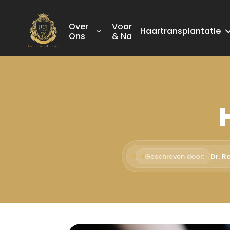
Over
Voor
Haartransplantatie
Ons
& Na
Geschreven door:
Dr. R