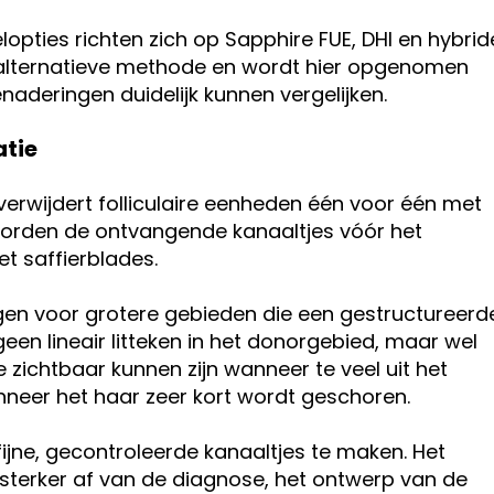
ties richten zich op Sapphire FUE, DHI en hybrid
e alternatieve methode en wordt hier opgenomen
naderingen duidelijk kunnen vergelijken.
atie
n, verwijdert folliculaire eenheden één voor één met
 worden de ontvangende kanaaltjes vóór het
t saffierblades.
n voor grotere gebieden die een gestructureerd
een lineair litteken in het donorgebied, maar wel
e zichtbaar kunnen zijn wanneer te veel uit het
eer het haar zeer kort wordt geschoren.
ijne, gecontroleerde kanaaltjes te maken. Het
r sterker af van de diagnose, het ontwerp van de