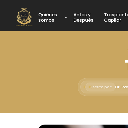
Quiénes
Antes y
Trasplant
somos
Después
Capilar
Escrito por:
Dr. Ra