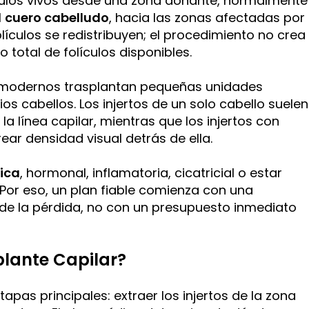
ículos vivos desde una zona donante, normalmente
l
cuero cabelludo
, hacia las zonas afectadas por
folículos se redistribuyen; el procedimiento no crea
total de folículos disponibles.
 modernos trasplantan pequeñas unidades
os cabellos. Los injertos de un solo cabello suelen
la línea capilar, mientras que los injertos con
ear densidad visual detrás de ella.
ica
, hormonal, inflamatoria, cicatricial o estar
Por eso, un plan fiable comienza con una
 de la pérdida, no con un presupuesto inmediato
lante Capilar?
apas principales: extraer los injertos de la zona