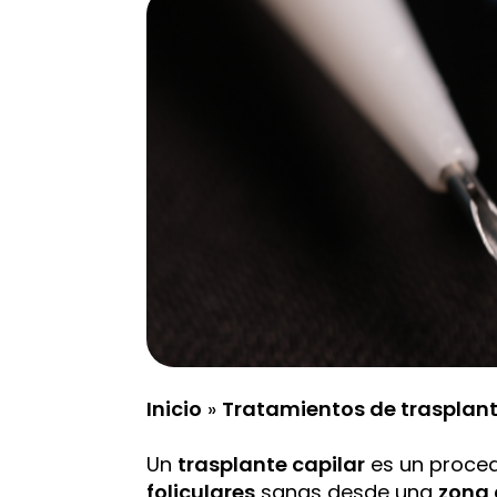
Inicio
»
Tratamientos de trasplant
Un
trasplante capilar
es un proced
foliculares
sanas desde una
zona