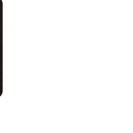
Русский
Български
Svenska