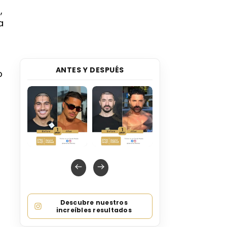
,
a
ANTES Y DESPUÉS
o
Descubre nuestros
increíbles resultados