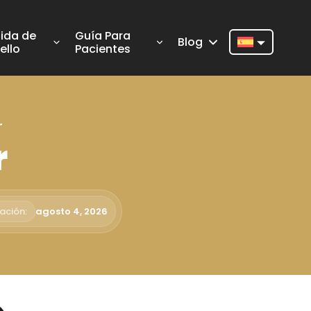
ida de
Guía Para
Blog
ello
Pacientes
Nederlands
English
r
Français
r
Deutsch
Português
Español
ación:
agosto 4, 2026
Türkçe
Italiano
Română