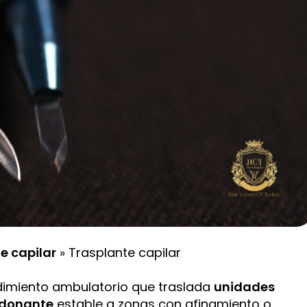
e capilar
»
Trasplante capilar
imiento ambulatorio que traslada
unidades
 donante
estable a zonas con afinamiento o