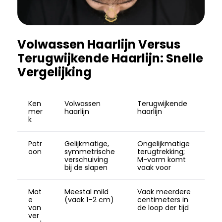
Volwassen Haarlijn Versus
Terugwijkende Haarlijn: Snelle
Vergelijking
Ken
Volwassen
Terugwijkende
mer
haarlijn
haarlijn
k
Patr
Gelijkmatige,
Ongelijkmatige
oon
symmetrische
terugtrekking;
verschuiving
M-vorm komt
bij de slapen
vaak voor
Mat
Meestal mild
Vaak meerdere
e
(vaak 1–2 cm)
centimeters in
van
de loop der tijd
ver