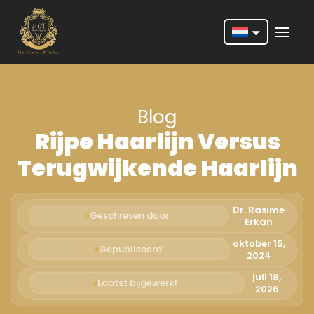
Nederlands
English
Blog
Français
Rijpe Haarlijn Versus
Deutsch
Terugwijkende Haarlijn
Português
Español
Dr. Rasime
Geschreven door:
Erkan
Türkçe
oktober 15,
Gepubliceerd:
2024
Italiano
juli 18,
Laatst bijgewerkt:
Română
2026