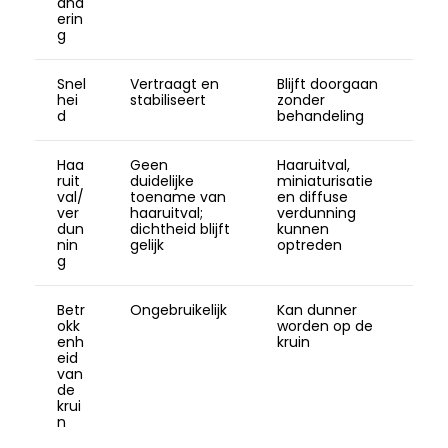
and
erin
g
Snel
Vertraagt en
Blijft doorgaan
hei
stabiliseert
zonder
d
behandeling
Haa
Geen
Haaruitval,
ruit
duidelijke
miniaturisatie
val/
toename van
en diffuse
ver
haaruitval;
verdunning
dun
dichtheid blijft
kunnen
nin
gelijk
optreden
g
Betr
Ongebruikelijk
Kan dunner
okk
worden op de
enh
kruin
eid
van
de
krui
n