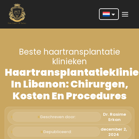
Nederlands
English
Beste haartransplantatie
Français
klinieken
Deutsch
Haartransplantatieklini
Português
In Libanon: Chirurgen,
Español
Kosten En Procedures
Türkçe
Italiano
Dr. Rasime
Geschreven door:
Erkan
Română
december 2,
Gepubliceerd:
2024