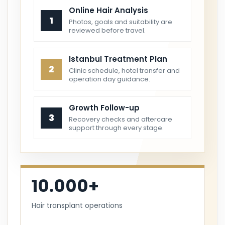
Online Hair Analysis
1
Photos, goals and suitability are
reviewed before travel.
Istanbul Treatment Plan
2
Clinic schedule, hotel transfer and
operation day guidance.
Growth Follow-up
3
Recovery checks and aftercare
support through every stage.
10.000+
Hair transplant operations