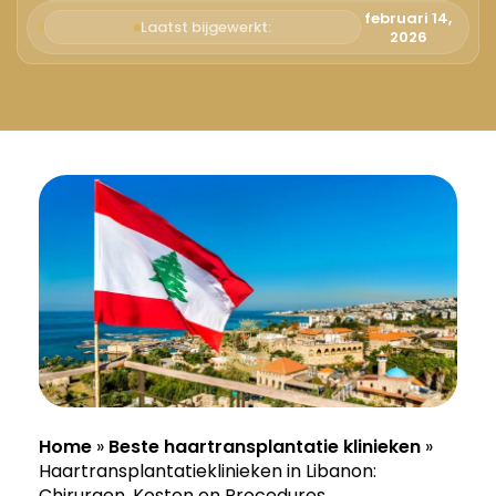
Русский
februari 14,
Laatst bijgewerkt:
2026
Български
Svenska
Home
»
Beste haartransplantatie klinieken
»
Haartransplantatieklinieken in Libanon:
Chirurgen, Kosten en Procedures