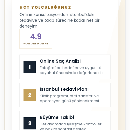
HCT YOLCULUĞUNUZ
Online konsültasyondan İstanbul’daki
tedaviye ve takip sürecine kadar net bir
deneyim.
4.9
YORUM PUANI
Online Saç Analizi
1
Fotoğraflar, hedefler ve uygunluk
seyahat öncesinde değerlendirilir.
İstanbul Tedavi Planı
2
Klinik programı, otel transferi ve
operasyon günü yönlendirmesi.
Büyüme Takibi
3
Her aşamada iyileşme kontrolleri
ve bakım sonrası destek.