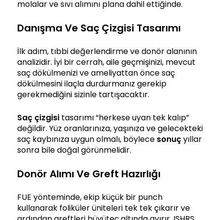
molalar ve sıvı alımını plana dahil ettiğinde.
Danışma Ve Saç Çizgisi Tasarımı
İlk adım, tıbbi değerlendirme ve donör alanının
analizidir. İyi bir cerrah, aile geçmişinizi, mevcut
saç dökülmenizi ve ameliyattan önce saç
dökülmesini ilaçla durdurmanız gerekip
gerekmediğini sizinle tartışacaktır.
Saç çizgisi
tasarımı “herkese uyan tek kalıp”
değildir. Yüz oranlarınıza, yaşınıza ve gelecekteki
saç kaybınıza uygun olmalı, böylece
sonuç
yıllar
sonra bile doğal görünmelidir.
Donör Alımı Ve Greft Hazırlığı
FUE yönteminde, ekip küçük bir punch
kullanarak foliküler üniteleri tek tek çıkarır ve
ardından greftleri büyüteç altında ayırır. ISHRS,