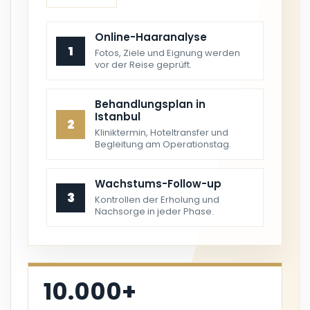
Online-Haaranalyse
1
Fotos, Ziele und Eignung werden
vor der Reise geprüft.
Behandlungsplan in
Istanbul
2
Kliniktermin, Hoteltransfer und
Begleitung am Operationstag.
Wachstums-Follow-up
3
Kontrollen der Erholung und
Nachsorge in jeder Phase.
10.000+