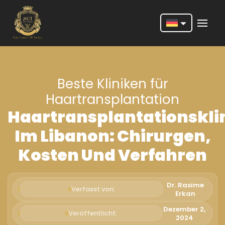
Nederlands
English
Beste Kliniken für
Français
Haartransplantation
Deutsch
Haartransplantationskli
Português
Im Libanon: Chirurgen,
Español
Kosten Und Verfahren
Türkçe
Italiano
Dr. Rasime
Verfasst von:
Erkan
Română
Dezember 2,
Veröffentlicht:
2024