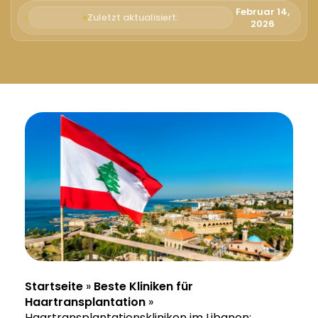
Русский
Februar 14,
Zuletzt aktualisiert:
2026
Български
Svenska
Startseite
»
Beste Kliniken für
Haartransplantation
»
Haartransplantationskliniken im Libanon: