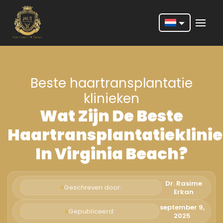
Nederlands
English
Beste haartransplantatie
Français
klinieken
Deutsch
Wat Zijn De Beste
Português
Haartransplantatieklini
Español
In Virginia Beach?
Türkçe
Italiano
Dr. Rasime
Geschreven door:
Erkan
Română
september 9,
Gepubliceerd:
2025