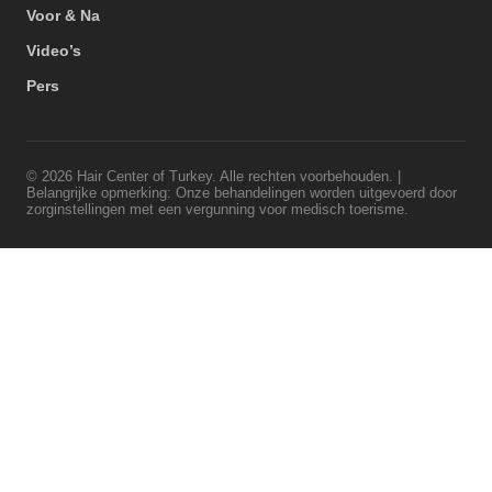
Voor & Na
Video’s
Pers
© 2026 Hair Center of Turkey. Alle rechten voorbehouden. |
Belangrijke opmerking: Onze behandelingen worden uitgevoerd door
zorginstellingen met een vergunning voor medisch toerisme.