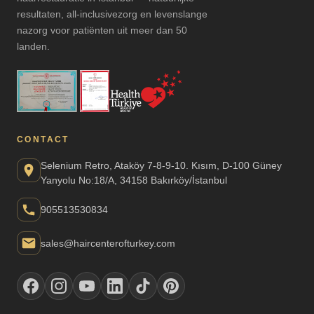
resultaten, all-inclusivezorg en levenslange
nazorg voor patiënten uit meer dan 50
landen.
CONTACT
Selenium Retro, Ataköy 7-8-9-10. Kısım, D-100 Güney
Yanyolu No:18/A, 34158 Bakırköy/İstanbul
905513530834
sales@haircenterofturkey.com