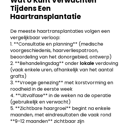
Wat U Kunt Verwachten
Tijdens Een
Haartransplantatie
De meeste haartransplantaties volgen een
vergelijkbaar verloop:
1. **Consultatie en planning** (medische
voorgeschiedenis, haarverliespatroon,
beoordeling van het donorgebied, ontwerp)
2. **Behandelingsdag** onder
lokale
verdoving
(vaak enkele uren, afhankelijk van het aantal
grafts)
3. **Vroege genezing** met korstvorming en
roodheid in de eerste week
4. **Uitvalfase** in de weken na de operatie
(gebruikelijk en verwacht)
5. **Zichtbare haargroei** begint na enkele
maanden, met eindresultaten die vaak rond
**9–12 maanden** zichtbaar zijn