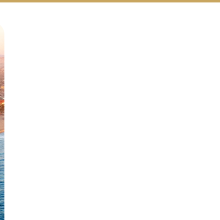
Русский
Български
Svenska