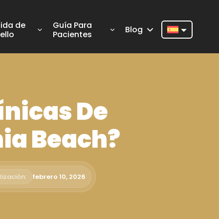
ida de
Guía Para
Blog
ello
Pacientes
Nederlands
English
Français
ínicas De
Deutsch
Português
nia Beach?
Español
Türkçe
lización:
febrero 10, 2026
Italiano
Română