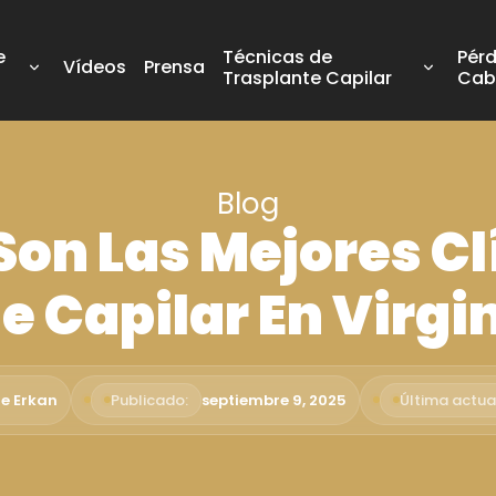
e
Técnicas de
Pérd
Vídeos
Prensa
Trasplante Capilar
Cab
Blog
Son Las Mejores Cl
e Capilar En Virgi
me Erkan
Publicado:
septiembre 9, 2025
Última actua