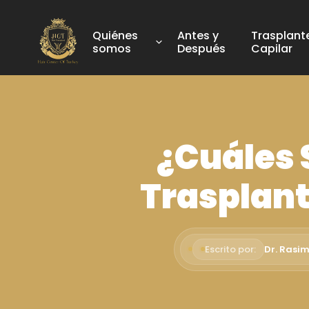
Quiénes
Antes y
Trasplant
somos
Después
Capilar
¿Cuáles 
Trasplant
Escrito por:
Dr. Rasi