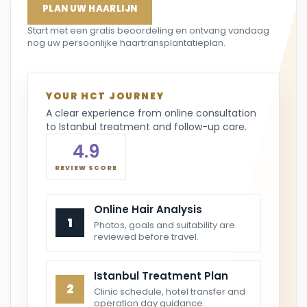
PLAN UW HAARLIJN
Start met een gratis beoordeling en ontvang vandaag
nog uw persoonlijke haartransplantatieplan.
YOUR HCT JOURNEY
A clear experience from online consultation
to Istanbul treatment and follow-up care.
4.9
REVIEW SCORE
Online Hair Analysis
1
Photos, goals and suitability are
reviewed before travel.
Istanbul Treatment Plan
2
Clinic schedule, hotel transfer and
operation day guidance.