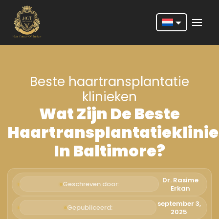
Nederlands
English
Beste haartransplantatie
Français
klinieken
Deutsch
Wat Zijn De Beste
Português
Haartransplantatieklini
Español
In Baltimore?
Türkçe
Italiano
Dr. Rasime
Geschreven door:
Erkan
Română
september 3,
Gepubliceerd:
2025