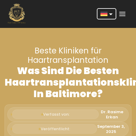
Nederlands
English
Beste Kliniken für
Français
Haartransplantation
Deutsch
Was Sind Die Besten
Português
Haartransplantationskli
Español
In Baltimore?
Türkçe
Italiano
Dr. Rasime
Verfasst von:
Erkan
Română
September 3,
Veröffentlicht:
2025