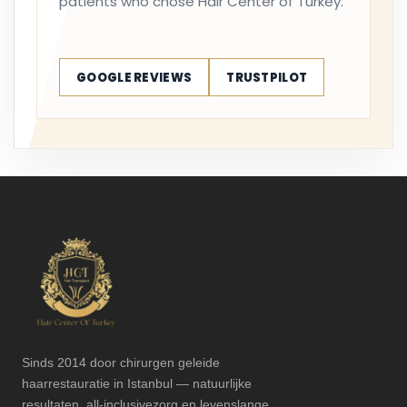
patients who chose Hair Center of Turkey.
GOOGLE REVIEWS
TRUSTPILOT
Sinds 2014 door chirurgen geleide
haarrestauratie in Istanbul — natuurlijke
resultaten, all-inclusivezorg en levenslange