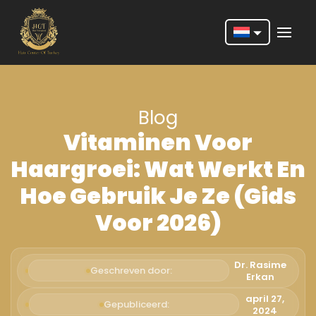
Nederlands
English
Blog
Français
Vitaminen Voor
Deutsch
Haargroei: Wat Werkt En
Português
Hoe Gebruik Je Ze (Gids
Español
Voor 2026)
Türkçe
Italiano
Dr. Rasime
Geschreven door:
Erkan
Română
april 27,
Gepubliceerd:
2024