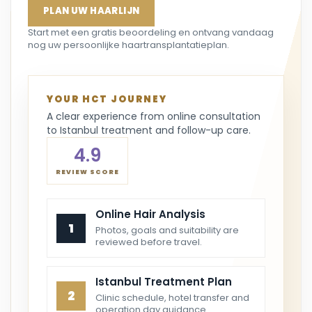
PLAN UW HAARLIJN
Start met een gratis beoordeling en ontvang vandaag
nog uw persoonlijke haartransplantatieplan.
YOUR HCT JOURNEY
A clear experience from online consultation
to Istanbul treatment and follow-up care.
4.9
REVIEW SCORE
Online Hair Analysis
1
Photos, goals and suitability are
reviewed before travel.
Istanbul Treatment Plan
2
Clinic schedule, hotel transfer and
operation day guidance.