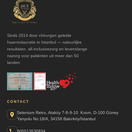
Sinds 2014 door chirurgen geleide
haarrestauratie in Istanbul — natuurlijke
resultaten, all-inclusivezorg en levenslange
nazorg voor patiënten uit meer dan 50
landen.
CONTACT
Selenium Retro, Ataköy 7-8-9-10. Kısım, D-100 Güney
Yanyolu No:18/A, 34158 Bakırköy/İstanbul
905513530834