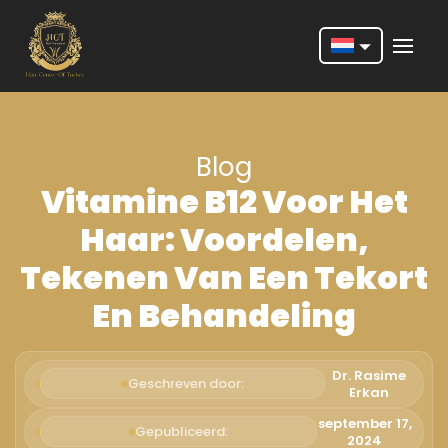
Nederlands
English
Blog
Français
Vitamine B12 Voor Het
Deutsch
Haar: Voordelen,
Português
Tekenen Van Een Tekort
Español
En Behandeling
Türkçe
Italiano
Dr. Rasime
Geschreven door:
Erkan
Română
september 17,
Gepubliceerd:
2024