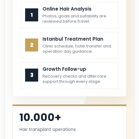
Online Hair Analysis
1
Photos, goals and suitability are
reviewed before travel.
Istanbul Treatment Plan
2
Clinic schedule, hotel transfer and
operation day guidance.
Growth Follow-up
3
Recovery checks and aftercare
support through every stage.
10.000+
Hair transplant operations