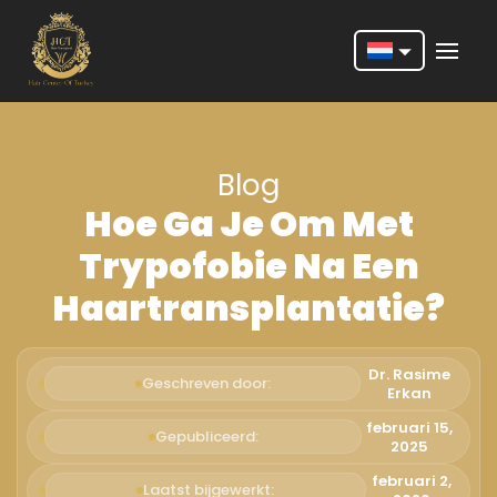
Nederlands
English
Blog
Français
Hoe Ga Je Om Met
Deutsch
Trypofobie Na Een
Português
Haartransplantatie?
Español
Türkçe
Dr. Rasime
Geschreven door:
Erkan
Italiano
februari 15,
Gepubliceerd:
2025
Română
februari 2,
Laatst bijgewerkt: