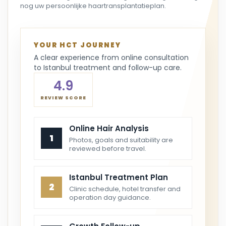
nog uw persoonlijke haartransplantatieplan.
YOUR HCT JOURNEY
A clear experience from online consultation
to Istanbul treatment and follow-up care.
4.9
REVIEW SCORE
Online Hair Analysis
1
Photos, goals and suitability are
reviewed before travel.
Istanbul Treatment Plan
2
Clinic schedule, hotel transfer and
operation day guidance.