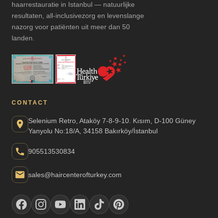
haarrestauratie in Istanbul — natuurlijke
resultaten, all-inclusivezorg en levenslange
nazorg voor patiënten uit meer dan 50
landen.
CONTACT
Selenium Retro, Ataköy 7-8-9-10. Kısım, D-100 Güney
Yanyolu No:18/A, 34158 Bakırköy/İstanbul
905513530834
sales@haircenterofturkey.com