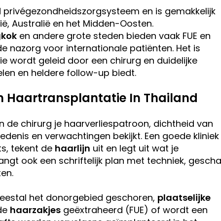
d privégezondheidszorgsysteem en is gemakkelijk
ië, Australië en het Midden-Oosten.
kok
en andere grote steden bieden vaak FUE en
 nazorg voor internationale patiënten. Het is
die wordt geleid door een chirurg en duidelijke
elen en heldere follow-up biedt.
n Haartransplantatie In Thailand
n de chirurg je haarverliespatroon, dichtheid van
edenis en verwachtingen bekijkt. Een goede kliniek
s, tekent de
haarlijn
uit en legt uit wat je
ngt ook een schriftelijk plan met techniek, gescha
ten.
eestal het donorgebied geschoren,
plaatselijke
de
haarzakjes
geëxtraheerd (FUE) of wordt een