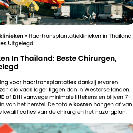
klinieken
»
Haartransplantatieklinieken in Thailand:
res Uitgelegd
en In Thailand: Beste Chirurgen,
elegd
ng voor haartransplantaties dankzij ervaren
jzen die vaak lager liggen dan in Westerse landen.
UE
of
DHI
vanwege minimale littekens en blijven 7–
n van het herstel. De totale
kosten
hangen af van
e kwalificaties van de chirurg en het nazorgplan.