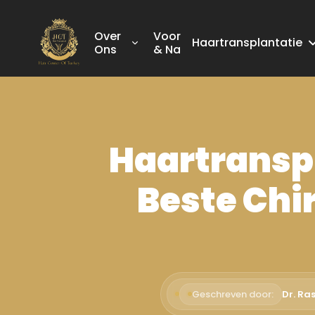
Over
Voor
Haartransplantatie
Ons
& Na
Haartranspl
Beste Chi
Geschreven door:
Dr. Ra