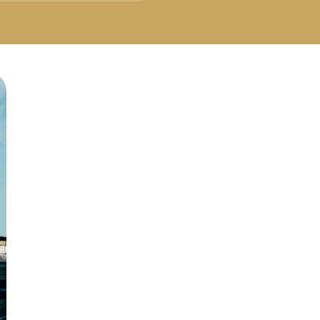
Русский
Българс
Svensk