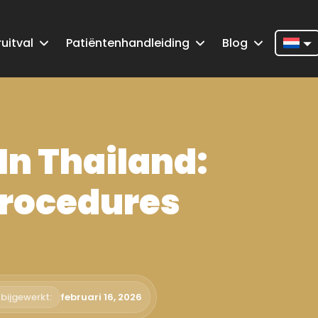
uitval
Patiëntenhandleiding
Blog
Nederla
English
Françai
In Thailand:
Deutsch
Portugu
Procedures
Español
Türkçe
Italiano
 bijgewerkt:
februari 16, 2026
Român