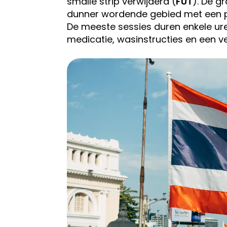
smalle strip verwijderd (
FUT
). De g
dunner wordende gebied met een pin
De meeste sessies duren enkele ure
medicatie, wasinstructies en een v