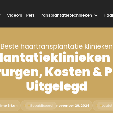
Video’s
Pers
Transplantatietechnieken
Haar
Beste haartransplantatie klinieken
antatieklinieken 
rurgen, Kosten & 
Uitgelegd
sime Erkan
Gepubliceerd:
november 29, 2024
Laatst