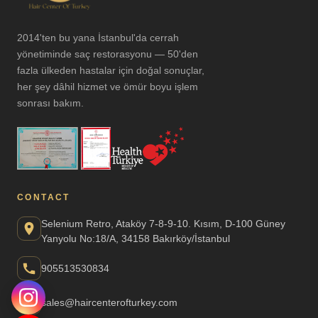
2014'ten bu yana İstanbul'da cerrah
yönetiminde saç restorasyonu — 50'den
fazla ülkeden hastalar için doğal sonuçlar,
her şey dâhil hizmet ve ömür boyu işlem
sonrası bakım.
CONTACT
Selenium Retro, Ataköy 7-8-9-10. Kısım, D-100 Güney
Yanyolu No:18/A, 34158 Bakırköy/İstanbul
905513530834
sales@haircenterofturkey.com