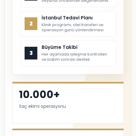
seyahat öncesinde değerlendirilir.
İstanbul Tedavi Planı
2
Klinik programı, otel transferi ve
operasyon günü yönlendirmesi.
Büyüme Takibi
3
Her aşamada iyileşme kontrolleri
ve bakım sonrası destek.
10.000+
Saç ekimi operasyonu