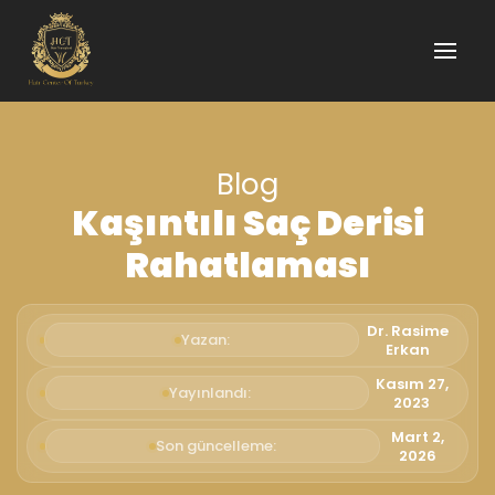
Blog
Kaşıntılı Saç Derisi
Rahatlaması
Dr. Rasime
Yazan:
Erkan
Kasım 27,
Yayınlandı:
2023
Mart 2,
Son güncelleme:
2026