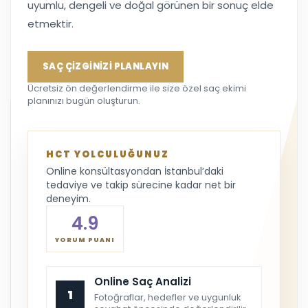
uyumlu, dengeli ve doğal görünen bir sonuç elde
etmektir.
SAÇ ÇİZGİNİZİ PLANLAYIN
Ücretsiz ön değerlendirme ile size özel saç ekimi
planınızı bugün oluşturun.
HCT YOLCULUĞUNUZ
Online konsültasyondan İstanbul’daki
tedaviye ve takip sürecine kadar net bir
deneyim.
4.9
YORUM PUANI
Online Saç Analizi
1
Fotoğraflar, hedefler ve uygunluk