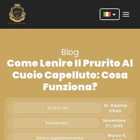
Nederlands
English
Blog
Français
Come Lenire Il Prurito Al
Deutsch
Cuoio Capelluto: Cosa
Português
Funziona?
Español
Türkçe
Dr. Rasime
Scritto da:
Erkan
Italiano
Novembre
Pubblicato:
27, 2023
Română
Marzo 11,
Ultimo aggiornamento: