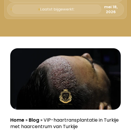
Русский
mei 18,
Laatst bijgewerkt:
2026
Български
Svenska
Home
»
Blog
»
VIP-haartransplantatie in Turkije
met haarcentrum van Turkije