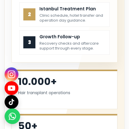
Istanbul Treatment Plan
2
Clinic schedule, hotel transfer and
operation day guidance.
Growth Follow-up
3
Recovery checks and aftercare
support through every stage.
10.000+
Hair transplant operations
50+