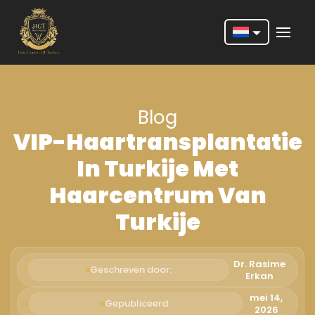
Nederlands
English
Blog
Français
VIP-Haartransplantatie
Deutsch
In Turkije Met
Português
Haarcentrum Van
Español
Turkije
Türkçe
Italiano
Dr. Rasime
Geschreven door:
Erkan
Română
mei 14,
Gepubliceerd:
2026