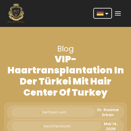
Nederlands
English
Blog
Français
VIP-
Deutsch
Haartransplantation In
Português
Der Türkei Mit Hair
Español
Center Of Turkey
Türkçe
Italiano
Dr. Rasime
Verfasst von:
Erkan
Română
Mai 14,
Veröffentlicht:
2026