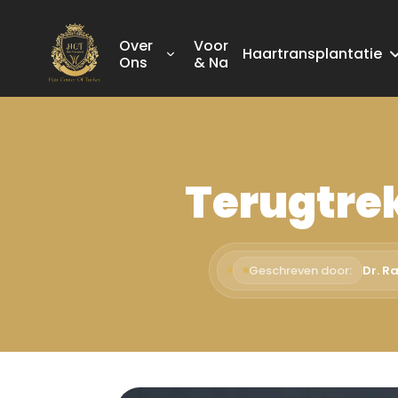
Over
Voor
Haartransplantatie
Ons
& Na
Terugtrek
Geschreven door:
Dr. R