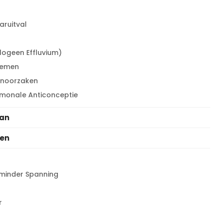
aruitval
logeen Effluvium)
lemen
unoorzaken
rmonale Anticonceptie
aan
ren
minder Spanning
r