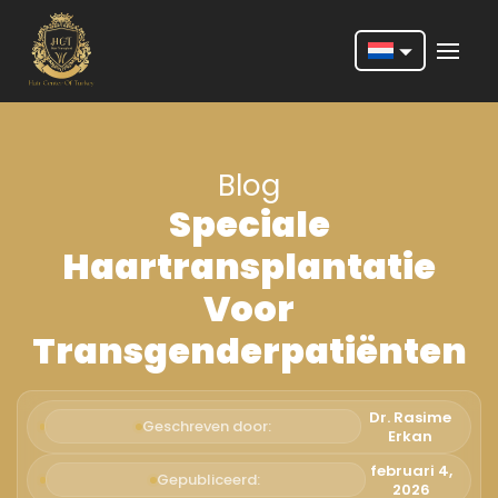
Nederlands
English
Blog
Français
Speciale
Deutsch
Haartransplantatie
Português
Voor
Español
Transgenderpatiënten
Türkçe
Italiano
Dr. Rasime
Geschreven door:
Erkan
Română
februari 4,
Gepubliceerd:
2026