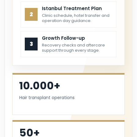
Istanbul Treatment Plan
2
Clinic schedule, hotel transfer and
operation day guidance.
Growth Follow-up
3
Recovery checks and aftercare
support through every stage.
10.000+
Hair transplant operations
50+