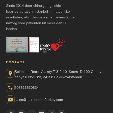
Sinds 2014 door chirurgen geleide
haarrestauratie in Istanbul — natuurlijke
resultaten, all-inclusivezorg en levenslange
nazorg voor patiënten uit meer dan 50
landen.
CONTACT
Selenium Retro, Ataköy 7-8-9-10. Kısım, D-100 Güney
Yanyolu No:18/A, 34158 Bakırköy/İstanbul
905513530834
sales@haircenterofturkey.com