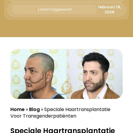
Русский
februari 19,
Laatst bijgewerkt:
2026
Български
Svenska
Home
»
Blog
»
Speciale Haartransplantatie
Voor Transgenderpatiënten
Speciale Haartransplantatie