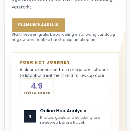
versterkt.
PLAN UW HAARLIJN
Start met een gratis beoordeling en ontvang vandaag
nog uw persoonlijke haartransplantatieplan.
YOUR HCT JOURNEY
A clear experience from online consultation
to Istanbul treatment and follow-up care.
4.9
REVIEW SCORE
Online Hair Analysis
1
Photos, goals and suitability are
reviewed before travel.