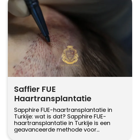
follikels efficiënt te oogsten en
vervolgens geïmplanteerde grafts te
implanteren met behulp van een
implanter pen om de hoek, richting en
diepte […]
Saffier FUE
Haartransplantatie
Sapphire FUE-haartransplantatie in
Turkije: wat is dat? Sapphire FUE-
haartransplantatie in Turkije is een
geavanceerde methode voor
haartransplantatie waarbij