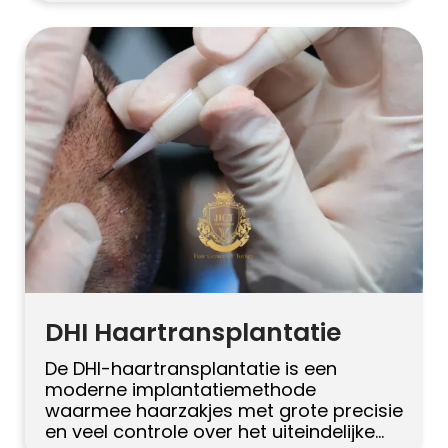
saffiermesjes worden gebruikt voor een
nauwkeurige implantatie van de grafts.
Deze techniek is een verbetering ten
opzichte van de klassieke FUE-methode
doordat er kleinere, scherpere incisies
worden gemaakt. Met saffiermesjes
kunnen chirurgen microkanalen openen
met een hogere […]
DHI Haartransplantatie
De DHI-haartransplantatie is een
moderne implantatiemethode
waarmee haarzakjes met grote precisie
en veel controle over het uiteindelijke