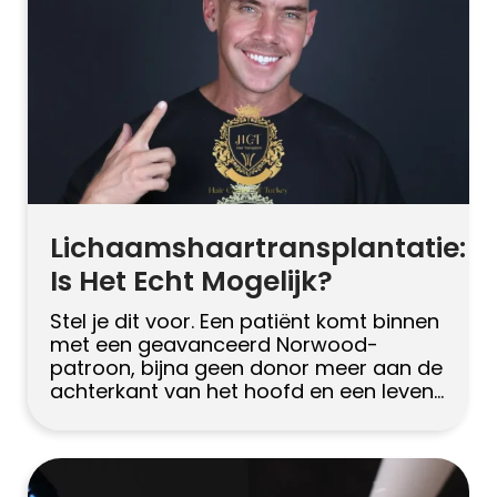
[…]
Lichaamshaartransplantatie:
Is Het Echt Mogelijk?
Stel je dit voor. Een patiënt komt binnen
met een geavanceerd Norwood-
patroon, bijna geen donor meer aan de
achterkant van het hoofd en een leven
lang de borstkas geschoren. De eerste
vraag die hij stelt is bot. Kun je het haar
van ergens anders op mijn lichaam
gebruiken? Het korte antwoord is ja. Het