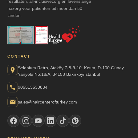
resultaten, all-inclusivezorg en levenslange
nazorg voor patiënten uit meer dan 50
landen.
CONTACT
Selenium Retro, Ataköy 7-8-9-10. Kısım, D-100 Güney
Yanyolu No:18/A, 34158 Bakırköy/İstanbul
905513530834
sales@haircenterofturkey.com