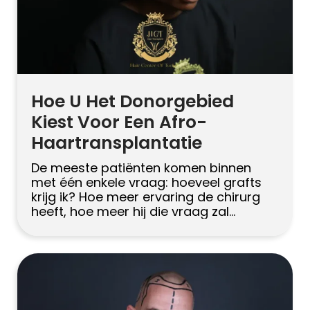
Русский
Български
Svenska
Hoe U Het Donorgebied
Kiest Voor Een Afro-
Haartransplantatie
De meeste patiënten komen binnen
met één enkele vraag: hoeveel grafts
krijg ik? Hoe meer ervaring de chirurg
heeft, hoe meer hij die vraag zal
heroriënteren. Want met Afro-
getextureerd haar, het echte gesprek
begint ergens anders. Het begint bij de
donor. Krulpatroon, follikelgeometrie,
elasticiteit van de hoofdhuid en neiging
tot littekengenezing – deze bepalen elke