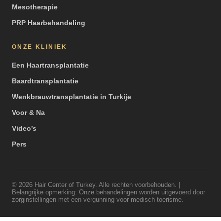
Mesotherapie
PRP Haarbehandeling
ONZE KLINIEK
Een Haartransplantatie
Baardtransplantatie
Wenkbrauwtransplantatie in Turkije
Voor & Na
Video’s
Pers
© 2026 Hair Center of Turkey. Alle rechten voorbehouden. |
Belangrijke opmerking: Onze behandelingen worden uitgevoerd door
zorginstellingen met een vergunning voor medisch toerisme.