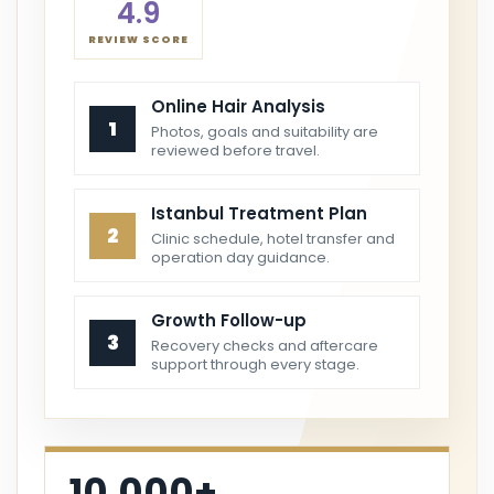
4.9
REVIEW SCORE
Online Hair Analysis
1
Photos, goals and suitability are
reviewed before travel.
Istanbul Treatment Plan
2
Clinic schedule, hotel transfer and
operation day guidance.
Growth Follow-up
3
Recovery checks and aftercare
support through every stage.
10.000+