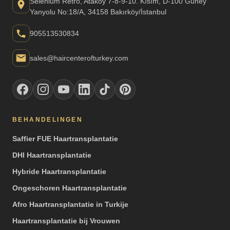
Selenium Retro, Ataköy 7-8-9-10. Kısım, D-100 Güney
Yanyolu No:18/A, 34158 Bakırköy/İstanbul
905513530834
sales@haircenterofturkey.com
BEHANDELINGEN
Saffier FUE Haartransplantatie
DHI Haartransplantatie
Hybride Haartransplantatie
Ongeschoren Haartransplantatie
Afro Haartransplantatie in Turkije
Haartransplantatie bij Vrouwen