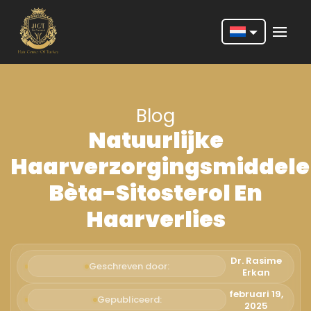
Nederlands
English
Blog
Français
Natuurlijke
Deutsch
Haarverzorgingsmiddele
Português
Bèta-Sitosterol En
Español
Haarverlies
Türkçe
Italiano
Dr. Rasime
Geschreven door:
Erkan
Română
februari 19,
Gepubliceerd:
2025