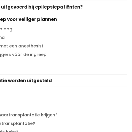
uitgevoerd bij epilepsiepatiënten?
ep voor veiliger plannen
roloog
ema
 met een anesthesist
ggers vóór de ingreep
ie worden uitgesteld
aartransplantatie krijgen?
artransplantatie?