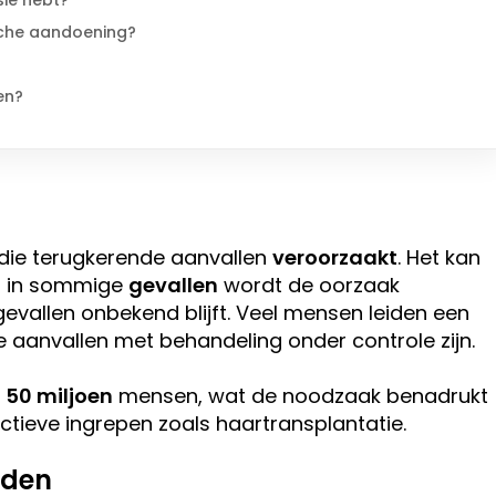
sie hebt?
sche aandoening?
en?
 die terugkerende aanvallen
veroorzaakt
. Het kan
en in sommige
gevallen
wordt de oorzaak
 gevallen onbekend blijft. Veel mensen leiden een
 aanvallen met behandeling onder controle zijn.
r
50 miljoen
mensen, wat de noodzaak benadrukt
ectieve ingrepen zoals haartransplantatie.
eden