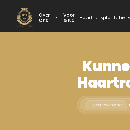
Over
Voor
Haartransplantatie
Ons
& Na
Kunnen
Haartr
Geschreven door:
D