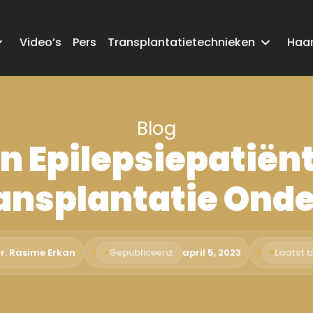
Video’s
Pers
Transplantatietechnieken
Haar
Blog
 Epilepsiepatiën
ansplantatie Ond
r. Rasime Erkan
Gepubliceerd:
april 5, 2023
Laatst b