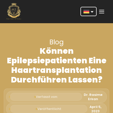
Nederlands
English
Blog
Français
Können
Deutsch
Epilepsiepatienten Eine
Português
Haartransplantation
Español
Durchführen Lassen?
Türkçe
Italiano
Dr. Rasime
Verfasst von:
Erkan
Română
April 5,
Veröffentlicht:
2023