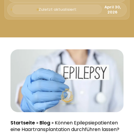
Русский
April 30,
Zuletzt aktualisiert:
2026
Български
Svenska
Startseite
»
Blog
»
Können Epilepsiepatienten
eine Haartransplantation durchführen lassen?