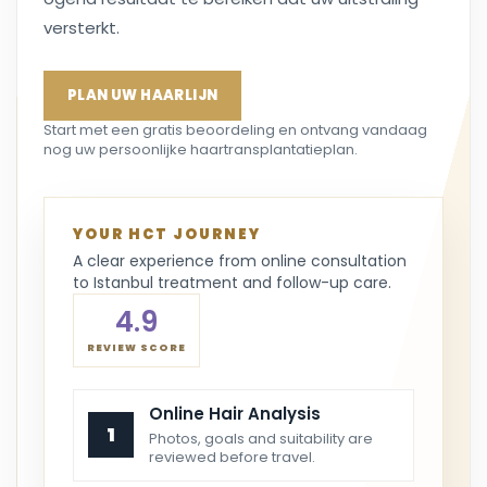
versterkt.
PLAN UW HAARLIJN
Start met een gratis beoordeling en ontvang vandaag
nog uw persoonlijke haartransplantatieplan.
YOUR HCT JOURNEY
A clear experience from online consultation
to Istanbul treatment and follow-up care.
4.9
REVIEW SCORE
Online Hair Analysis
1
Photos, goals and suitability are
reviewed before travel.