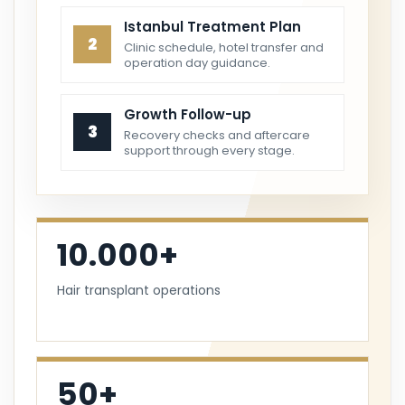
Istanbul Treatment Plan
2
Clinic schedule, hotel transfer and
operation day guidance.
Growth Follow-up
3
Recovery checks and aftercare
support through every stage.
10.000+
Hair transplant operations
50+