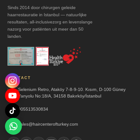
Sinds 2014 door chirurgen geleide
haarrestauratie in Istanbul — natuurlijke
resultaten, all-inclusivezorg en levenslange
nazorg voor patiënten uit meer dan 50
landen.
CONTACT
Selenium Retro, Ataköy 7-8-9-10. Kısım, D-100 Güney
Yanyolu No:18/A, 34158 Bakırköy/İstanbul
905513530834
sales@haircenterofturkey.com