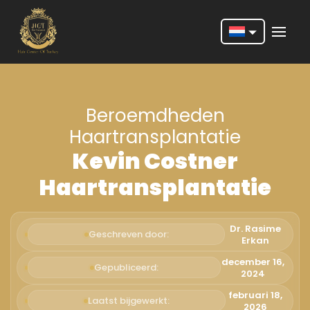
Nederlands
English
Beroemdheden
Français
Haartransplantatie
Deutsch
Kevin Costner
Português
Haartransplantatie
Español
Türkçe
Dr. Rasime
Geschreven door:
Erkan
Italiano
december 16,
Gepubliceerd:
2024
Română
februari 18,
Laatst bijgewerkt:
2026