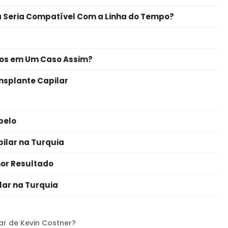
a Seria Compatível Com a Linha do Tempo?
ios em Um Caso Assim?
ansplante Capilar
belo
ilar na Turquia
hor Resultado
ar na Turquia
ar de Kevin Costner?