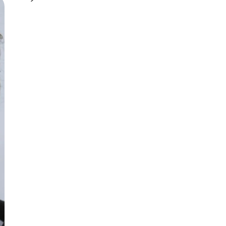
Русский
Български
Svenska