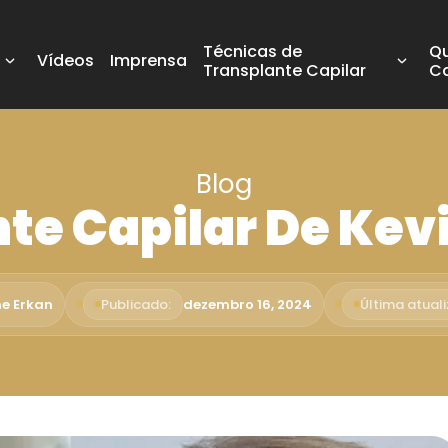
Técnicas de
Q
Vídeos
Imprensa
Transplante Capilar
C
Blog
te Capilar De Kev
me Erkan
Publicado:
dezembro 16, 2024
Última atual