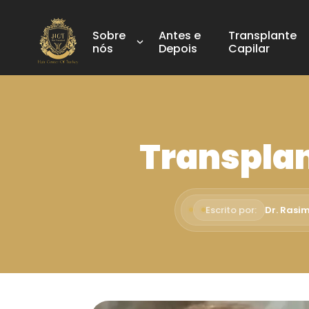
Sobre
Antes e
Transplante
nós
Depois
Capilar
Transplan
Escrito por:
Dr. Rasi