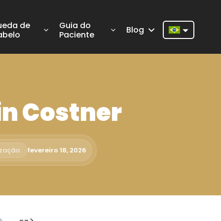
ueda de
Guia do
Blog
abelo
Paciente
Nederlands
English
Français
in Costner
Deutsch
Português
Español
ização:
fevereiro 18, 2026
Türkçe
Italiano
Română
-->