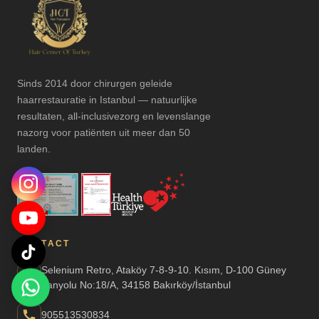
Sinds 2014 door chirurgen geleide
haarrestauratie in Istanbul — natuurlijke
resultaten, all-inclusivezorg en levenslange
nazorg voor patiënten uit meer dan 50
landen.
CONTACT
Selenium Retro, Ataköy 7-8-9-10. Kısım, D-100 Güney
Yanyolu No:18/A, 34158 Bakırköy/İstanbul
905513530834