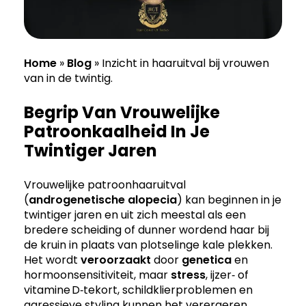
Home
»
Blog
»
Inzicht in haaruitval bij vrouwen
van in de twintig.
Begrip Van Vrouwelijke
Patroonkaalheid In Je
Twintiger Jaren
Vrouwelijke patroonhaaruitval
(
androgenetische alopecia
) kan beginnen in je
twintiger jaren en uit zich meestal als een
bredere scheiding of dunner wordend haar bij
de kruin in plaats van plotselinge kale plekken.
Het wordt
veroorzaakt
door
genetica
en
hormoonsensitiviteit, maar
stress
, ijzer‑ of
vitamine D‑tekort, schildklierproblemen en
agressieve styling kunnen het verergeren.