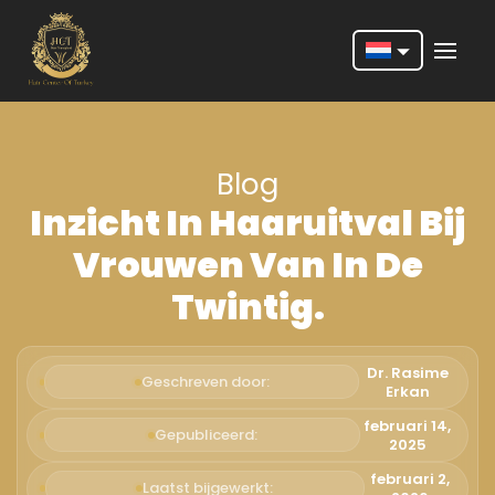
Nederlands
English
Blog
Français
Inzicht In Haaruitval Bij
Deutsch
Vrouwen Van In De
Português
Twintig.
Español
Türkçe
Dr. Rasime
Geschreven door:
Erkan
Italiano
februari 14,
Gepubliceerd:
2025
Română
februari 2,
Laatst bijgewerkt: