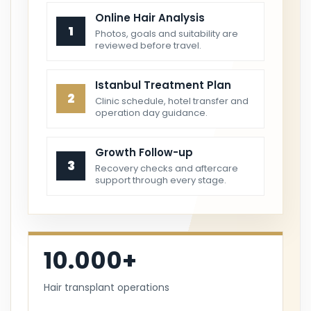
Online Hair Analysis
1
Photos, goals and suitability are
reviewed before travel.
Istanbul Treatment Plan
2
Clinic schedule, hotel transfer and
operation day guidance.
Growth Follow-up
3
Recovery checks and aftercare
support through every stage.
10.000+
Hair transplant operations