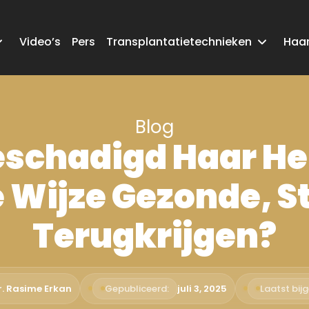
Video’s
Pers
Transplantatietechnieken
Haar
Blog
eschadigd Haar Her
e Wijze Gezonde, S
Terugkrijgen?
r. Rasime Erkan
Gepubliceerd:
juli 3, 2025
Laatst bij