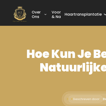
Over
Voor
Haartransplantatie
Ons
& Na
Hoe Kun Je B
Natuurlijk
Geschreven door:
D