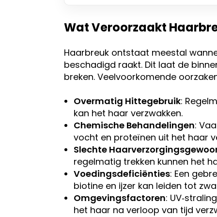
Wat Veroorzaakt Haarbr
Haarbreuk ontstaat meestal wannee
beschadigd raakt. Dit laat de binn
breken. Veelvoorkomende oorzaken 
Overmatig Hittegebruik
: Regelm
kan het haar verzwakken.
Chemische Behandelingen
: Va
vocht en proteïnen uit het haar v
Slechte Haarverzorgingsgewoo
regelmatig trekken kunnen het h
Voedingsdeficiënties
: Een gebr
biotine en ijzer kan leiden tot z
Omgevingsfactoren
: UV‑strali
het haar na verloop van tijd ver