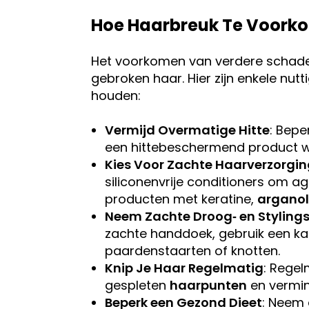
Hoe Haarbreuk Te Voork
Het voorkomen van verdere schade is
gebroken haar. Hier zijn enkele nut
houden:
Vermijd Overmatige Hitte
: Bepe
een hittebeschermend product wan
Kies Voor Zachte Haarverzorgi
siliconenvrije conditioners om a
producten met keratine,
arganol
Neem Zachte Droog‑ en Stylin
zachte handdoek, gebruik een ka
paardenstaarten of knotten.
Knip Je Haar Regelmatig
: Regel
gespleten
haarpunten
en vermin
Beperk een Gezond Dieet
: Neem 