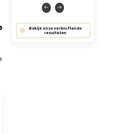
e
Bekijk onze verbluffende
resultaten
e