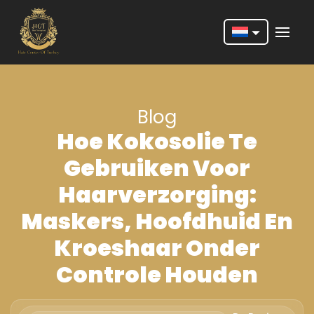
Nederlands
English
Blog
Français
Hoe Kokosolie Te
Deutsch
Gebruiken Voor
Português
Haarverzorging:
Español
Maskers, Hoofdhuid En
Türkçe
Kroeshaar Onder
Italiano
Controle Houden
Română