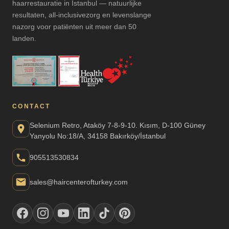
haarrestauratie in Istanbul — natuurlijke
resultaten, all-inclusivezorg en levenslange
nazorg voor patiënten uit meer dan 50
landen.
CONTACT
Selenium Retro, Ataköy 7-8-9-10. Kısım, D-100 Güney
Yanyolu No:18/A, 34158 Bakırköy/İstanbul
905513530834
sales@haircenterofturkey.com