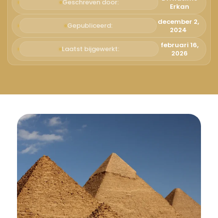
Русский
Geschreven door:
Erkan
Български
december 2,
Gepubliceerd:
2024
Svenska
februari 16,
Laatst bijgewerkt:
2026