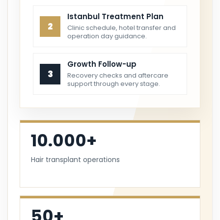
Istanbul Treatment Plan
2
Clinic schedule, hotel transfer and
operation day guidance.
Growth Follow-up
3
Recovery checks and aftercare
support through every stage.
10.000+
Hair transplant operations
50+