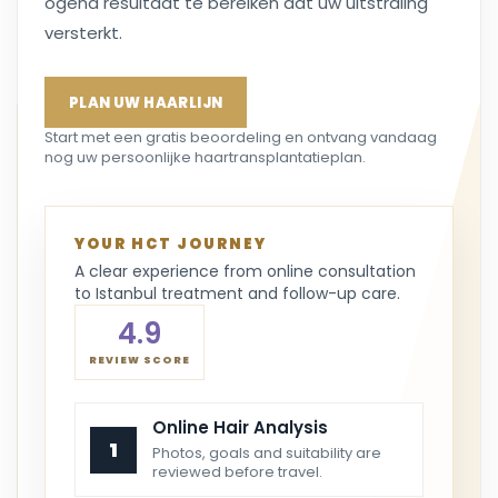
ogend resultaat te bereiken dat uw uitstraling
versterkt.
PLAN UW HAARLIJN
Start met een gratis beoordeling en ontvang vandaag
nog uw persoonlijke haartransplantatieplan.
YOUR HCT JOURNEY
A clear experience from online consultation
to Istanbul treatment and follow-up care.
4.9
REVIEW SCORE
Online Hair Analysis
1
Photos, goals and suitability are
reviewed before travel.