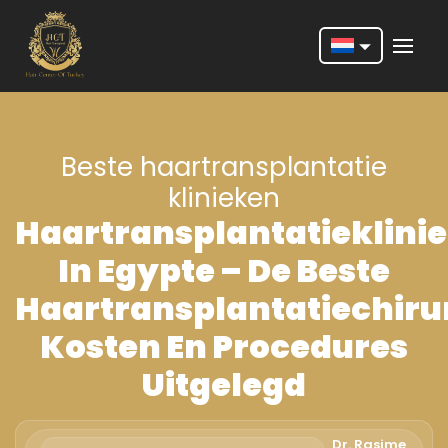
Nederlands
English
Beste haartransplantatie
Français
klinieken
Deutsch
Haartransplantatieklini
Português
In Egypte – De Beste
Español
Haartransplantatiechiru
Türkçe
Kosten En Procedures
Italiano
Uitgelegd
Română
Dr. Rasime