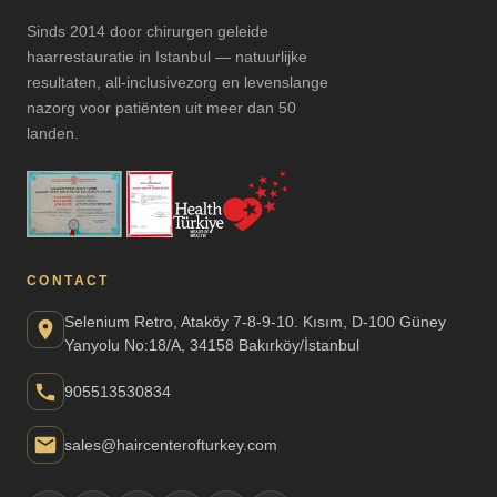
Sinds 2014 door chirurgen geleide
haarrestauratie in Istanbul — natuurlijke
resultaten, all-inclusivezorg en levenslange
nazorg voor patiënten uit meer dan 50
landen.
CONTACT
Selenium Retro, Ataköy 7-8-9-10. Kısım, D-100 Güney
Yanyolu No:18/A, 34158 Bakırköy/İstanbul
905513530834
sales@haircenterofturkey.com