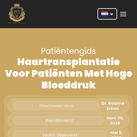
Nederlands
English
Patiëntengids
Français
Haartransplantatie
Deutsch
Voor Patiënten Met Hoge
Português
Bloeddruk
Español
Türkçe
Dr. Rasime
Geschreven door:
Erkan
Italiano
april 30,
Gepubliceerd:
2026
Română
mei 5,
Laatst bijgewerkt: