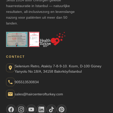
haarrestauratie in Istanbul — natuurlijke
resultaten, all-inclusivezorg en levenslange
nazorg voor patiënten uit meer dan 50
landen.
CONTACT
Selenium Retro, Ataköy 7-8-9-10. Kısım, D-100 Güney
Yanyolu No:18/A, 34158 Bakırköy/İstanbul
905513530834
sales@haircenterofturkey.com