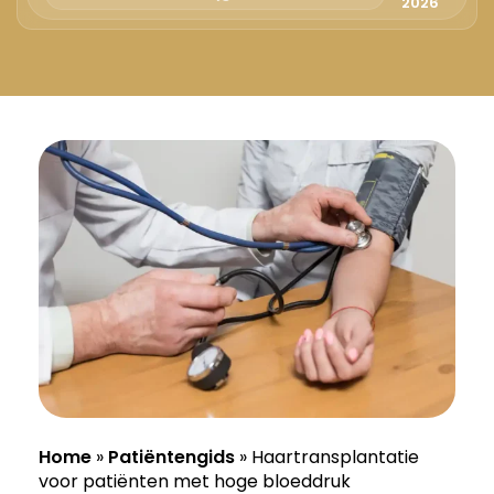
Русский
2026
Български
Svenska
Home
»
Patiëntengids
»
Haartransplantatie
voor patiënten met hoge bloeddruk