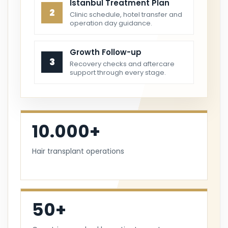
Istanbul Treatment Plan
2
Clinic schedule, hotel transfer and
operation day guidance.
Growth Follow-up
3
Recovery checks and aftercare
support through every stage.
10.000+
Hair transplant operations
50+