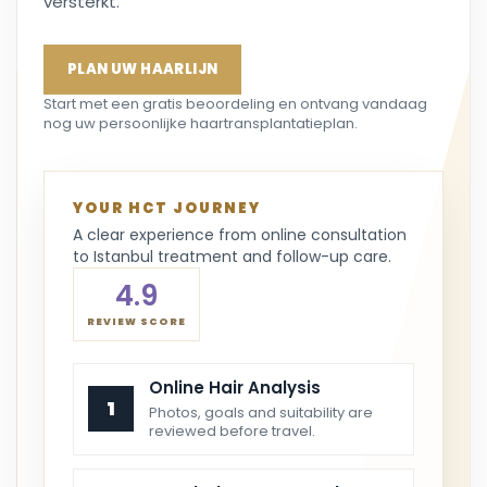
versterkt.
PLAN UW HAARLIJN
Start met een gratis beoordeling en ontvang vandaag
nog uw persoonlijke haartransplantatieplan.
YOUR HCT JOURNEY
A clear experience from online consultation
to Istanbul treatment and follow-up care.
4.9
REVIEW SCORE
Online Hair Analysis
1
Photos, goals and suitability are
reviewed before travel.