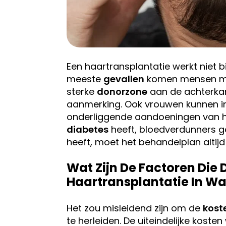
Een haartransplantatie werkt niet bi
meeste
gevallen
komen mensen met
sterke
donorzone
aan de achterkan
aanmerking. Ook vrouwen kunnen 
onderliggende aandoeningen van he
diabetes
heeft, bloedverdunners g
heeft, moet het behandelplan altij
Wat Zijn De Factoren Die
Haartransplantatie In W
Het zou misleidend zijn om de
kost
te herleiden. De uiteindelijke kos