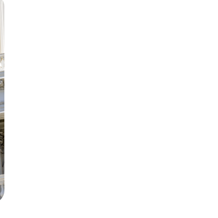
Русский
Българс
Svensk