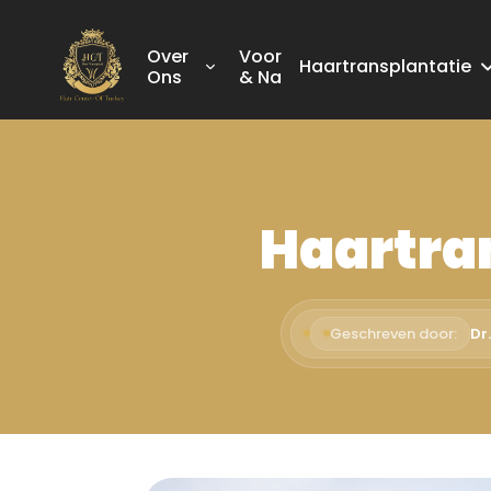
Over
Voor
Haartransplantatie
Ons
& Na
Haartra
Geschreven door:
Dr