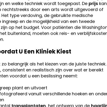
ijn en welke techniek wordt toegepast. De
prijs
kan
 rechtstreeks door een arts wordt uitgevoerd of
 Het type verdoving, de gebruikte medische
 ingreep en de mogelijkheid van een tweede
 zijn op het budget. Voor patiënten die Washingto
het buitenland, moeten ook reis- en verblijfskoste
n.
rdat U Een Kliniek Kiest
t zo belangrijk als het kiezen van de juiste techniek.
consistent en realistisch zijn over wat er bereikt
nten voordat u een beslissing neemt:
greep plant en uitvoert
fotografeerd vanuit verschillende hoeken en onde
en
aantal
transplantaten
, het ontwerp van de
haarlij