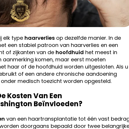
j elk type
haarverlies
op dezelfde manier. In de
 een stabiel patroon van haarverlies en een
t of zijkanten van de
hoofdhuid
het meest in
in aanmerking komen, maar eerst moeten
t haar of de hoofdhuid worden uitgesloten. Als u
ebruikt of een andere chronische aandoening
d onder medisch toezicht worden opgesteld.
 De Kosten Van Een
ashington Beïnvloeden?
en
van een haartransplantatie tot één vast bedra
ten worden doorgaans bepaald door twee belangrijk