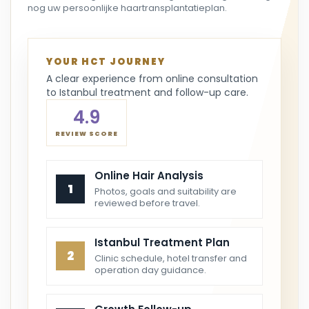
nog uw persoonlijke haartransplantatieplan.
YOUR HCT JOURNEY
A clear experience from online consultation
to Istanbul treatment and follow-up care.
4.9
REVIEW SCORE
Online Hair Analysis
1
Photos, goals and suitability are
reviewed before travel.
Istanbul Treatment Plan
2
Clinic schedule, hotel transfer and
operation day guidance.