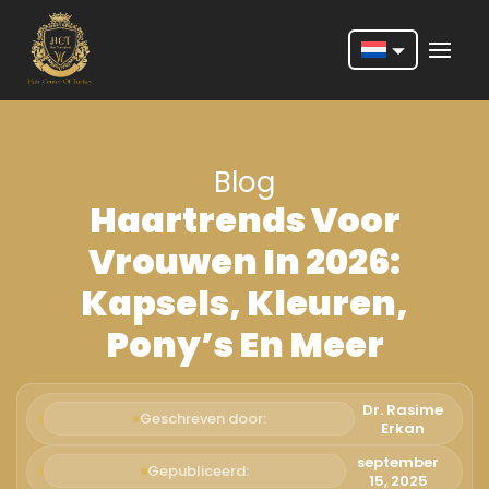
Nederlands
English
Blog
Français
Haartrends Voor
Deutsch
Vrouwen In 2026:
Português
Kapsels, Kleuren,
Español
Pony’s En Meer
Türkçe
Italiano
Dr. Rasime
Geschreven door:
Erkan
Română
september
Gepubliceerd:
15, 2025