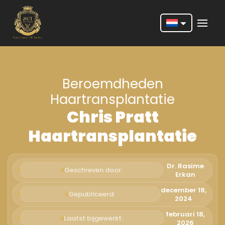
Nederlands
English
Beroemdheden
Français
Haartransplantatie
Deutsch
Chris Pratt
Português
Haartransplantatie
Español
Türkçe
Dr. Rasime
Geschreven door:
Erkan
Italiano
december 18,
Gepubliceerd:
2024
Română
februari 18,
Laatst bijgewerkt:
2026