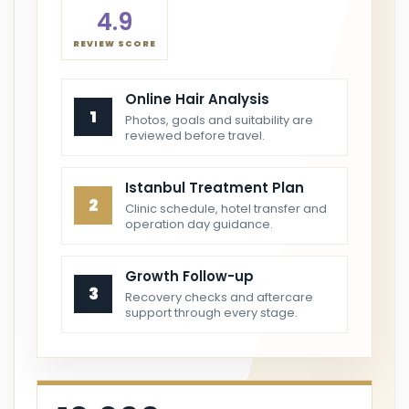
4.9
REVIEW SCORE
Online Hair Analysis
1
Photos, goals and suitability are
reviewed before travel.
Istanbul Treatment Plan
2
Clinic schedule, hotel transfer and
operation day guidance.
Growth Follow-up
3
Recovery checks and aftercare
support through every stage.