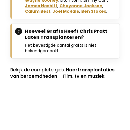
Wayne Rooney
, Elton John, Jimmy Carr,
James Nesbitt
,
Cheyenne Jackson
,
Calum Best
,
Joel McHale
,
Ben Stokes
.
Hoeveel Grafts Heeft Chris Pratt
Laten Transplanteren?
Het bevestigde aantal grafts is niet
bekendgemaakt.
Bekijk de complete gids:
Haartransplantaties
van beroemdheden – Film, tv en muziek