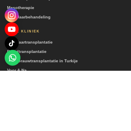
Mesotherapie
PRP Haarbehandeling
ONZE KLINIEK
Een Haartransplantatie
Baardtransplantatie
Wenkbrauwtransplantatie in Turkije
Voor & Na
Video’s
Pers
© 2026 Hair Center of Turkey. Alle rechten voorbehouden. |
Belangrijke opmerking: Onze behandelingen worden uitgevoerd door
zorginstellingen met een vergunning voor medisch toerisme.