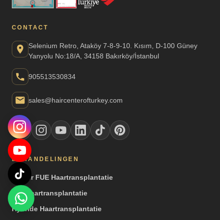
CONTACT
Selenium Retro, Ataköy 7-8-9-10. Kısım, D-100 Güney
Yanyolu No:18/A, 34158 Bakırköy/İstanbul
905513530834
sales@haircenterofturkey.com
BEHANDELINGEN
Saffier FUE Haartransplantatie
DHI Haartransplantatie
Hybride Haartransplantatie