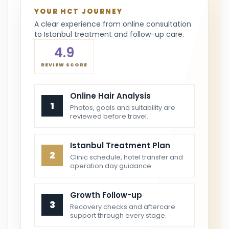
YOUR HCT JOURNEY
A clear experience from online consultation
to Istanbul treatment and follow-up care.
4.9
REVIEW SCORE
Online Hair Analysis
1
Photos, goals and suitability are
reviewed before travel.
Istanbul Treatment Plan
2
Clinic schedule, hotel transfer and
operation day guidance.
Growth Follow-up
3
Recovery checks and aftercare
support through every stage.