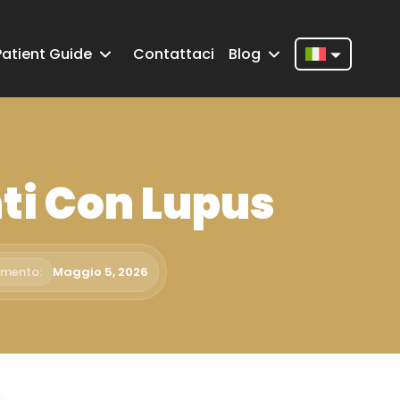
Patient Guide
Contattaci
Blog
Nederlands
English
Français
nti Con Lupus
Deutsch
Português
Español
amento:
Maggio 5, 2026
Türkçe
Italiano
Română