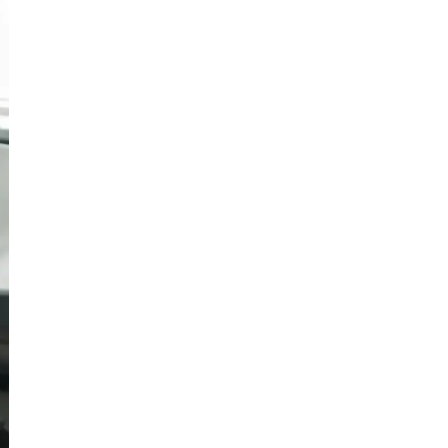
Русский
Български
Svenska