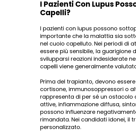
I Pazienti Con Lupus Poss
Capelli?
I pazienti con lupus possono sotto
importante che la malattia sia sotto
nel cuoio capelluto. Nei periodi di a
essere più sensibile, la guarigion
svilupparsi reazioni indesiderate nel
capelli viene generalmente valutato 
Prima del trapianto, devono essere v
cortisone, immunosoppressori o altr
rappresenta di per sé un ostacolo as
attive, infiammazione diffusa, sinto
possono influenzare negativamente
rimandata. Nei candidati idonei, il
personalizzato.