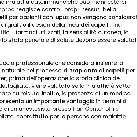
una malattia autoimmune che può manifestarsi
orpo reagisce contro i propri tessuti. Nella
lli
per pazienti con lupus non vengono considerat
 di graft o il design della linea
dei capelli
; ma
ia, i farmaci utilizzati, la sensibilità cutanea, la
e lo stato generale di salute devono essere valutat
roccio professionale che considera insieme la
o naturale nel processo
di trapianto di capelli
per
er, prima dell’operazione la storia clinica del
ettagliato, viene valutato se la malattia è sotto
icato su misura. Inoltre, la presenza di un medico
presenta un importante vantaggio in termini di
o di un anestesista presso Hair Center offre
llata, soprattutto per le persone con malattie