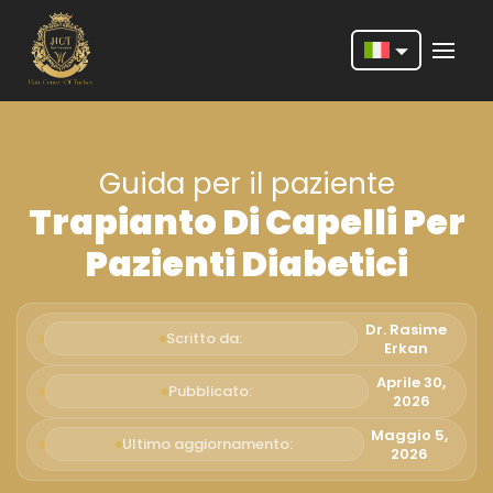
Nederlands
English
Guida per il paziente
Français
Trapianto Di Capelli Per
Deutsch
Pazienti Diabetici
Português
Español
Dr. Rasime
Scritto da:
Erkan
Türkçe
Aprile 30,
Pubblicato:
2026
Italiano
Maggio 5,
Ultimo aggiornamento:
Română
2026