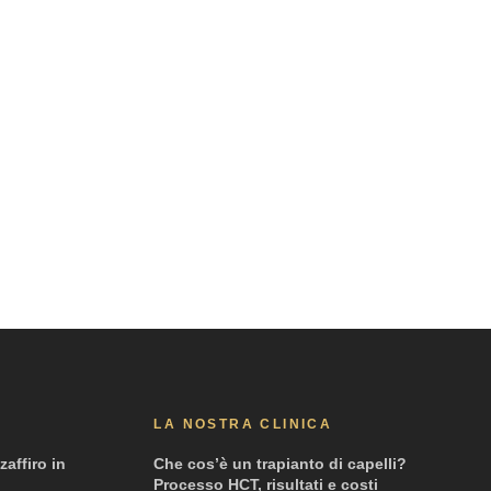
LA NOSTRA CLINICA
zaffiro in
Che cos’è un trapianto di capelli?
Processo HCT, risultati e costi