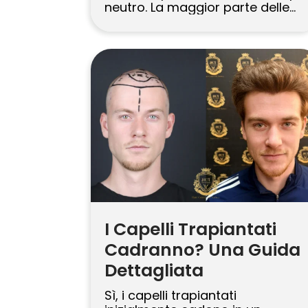
neutro. La maggior parte delle
cliniche specializzate, tra cui Hair
Center of Turkey, forniscono
shampoo e lozione di grado
medico in un kit per la cura
postoperatoria progettato per
proteggere i follicoli sensibili e
supportare la guarigione per i
[…]
I Capelli Trapiantati
Cadranno? Una Guida
Dettagliata
Sì, i capelli trapiantati