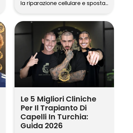
la riparazione cellulare e sposta i
follicoli in una fase di perdita
nota come effluvio telogen. La
connessione tra sonno e salute
generale è ben consolidata, ma
il suo impatto specifico sui
capelli viene spesso trascurato.
Mentre molti associano la […]
Le 5 Migliori Cliniche
Per Il Trapianto Di
Capelli In Turchia:
Guida 2026