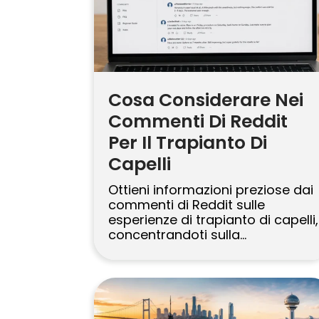
Cosa Considerare Nei
Commenti Di Reddit
Per Il Trapianto Di
Capelli
Ottieni informazioni preziose dai
commenti di Reddit sulle
esperienze di trapianto di capelli,
concentrandoti sulla
soddisfazione degli utenti, sui
costi e sulle cliniche consigliate.
Valutazione delle esperienze
degli utenti su Reddit Reddit
funge da piattaforma dinamica