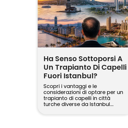
in cui le persone condividono
apertamente le loro esperienze
personali con i trapianti di
capelli. Ciò offre una ricchezza
[…]
Ha Senso Sottoporsi A
Un Trapianto Di Capelli
Fuori Istanbul?
Scopri i vantaggi e le
considerazioni di optare per un
trapianto di capelli in città
turche diverse da Istanbul.
Vantaggi di sottoporsi a un
trapianto di capelli fuori Istanbul
Scegliere un trapianto di capelli