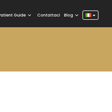
Patient Guide
Contattaci
Blog
Nederlands
English
Français
Deutsch
Português
Español
Türkçe
Italiano
Română