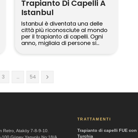
Trapianto Di Capelli A
Istanbul
Istanbul è diventata una delle
città più riconosciute al mondo
per il trapianto di capelli. Ogni
anno, migliaia di persone si
recano nella città più grande
della Turchia per ripristinare i
propri capelli, migliorare il
proprio aspetto e ritrovare
fiducia attraverso le moderne
3
…
54
tecniche di ripristino dei capelli.
La città offre molte opzioni, dalle
cliniche […]
TRATTAMENTI
Trapianto di capelli FUE con 
m Retro, Ataköy 7-8-9-10.
Turchia
D-100 Güney Yanyolu No:18/A,