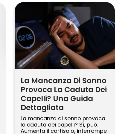
molti post riflettano le
esperienze autentiche di pazienti
reali che elogiano cliniche di alta
qualità, è fondamentale cercare
risultati coerenti e verificabili. Un
ottimo esempio […]
La Mancanza Di Sonno
Provoca La Caduta Dei
Capelli? Una Guida
Dettagliata
La mancanza di sonno provoca
la caduta dei capelli? Sì, può.
Aumenta il cortisolo, interrompe