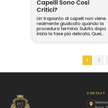
Capelli Sono Così
Critici?
Un trapianto di capelli non viene
realmente giudicato quando la
procedura termina. Subito dopo
inizia la fase più delicata. Quei
primi 10 giorni sono quando gli
innesti si sistemano nella loro
nuova posizione, si formano
delle croste, il gonfiore deve
essere gestito e piccoli errori
1
2
possono creare battute
d’arresto evitabili. Ecco perché il
risultato finale […]
CONTACT
Seleniu
Kısım, 