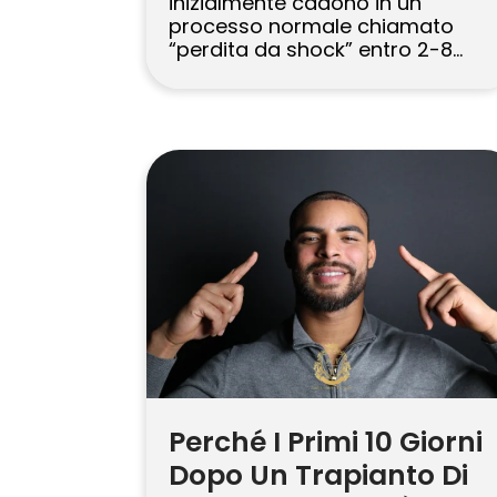
inizialmente cadono in un
processo normale chiamato
“perdita da shock” entro 2-8
settimane dalla procedura.
Questo spargimento è
temporaneo. I follicoli trapiantati
rimangono e inizieranno a far
crescere nuovi capelli
permanenti entro 3-4 mesi, con
risultati finali visibili dopo 12-18
mesi. Trapianto di capelli
l’intervento chirurgico è un
passo significativo verso […]
Perché I Primi 10 Giorni
Dopo Un Trapianto Di