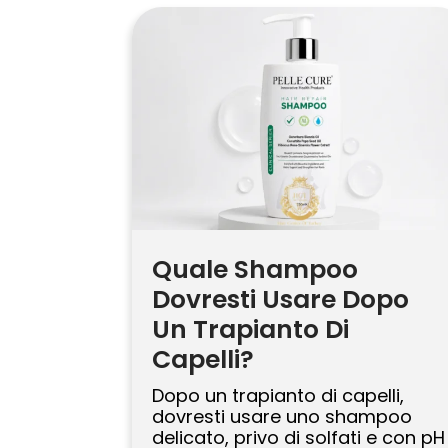
fuori Istanbul offre numerosi
vantaggi, soprattutto in termini
di costi. Molte città della Turchia
offrono prezzi competitivi,
rendendo la procedura molto […]
Quale Shampoo
Dovresti Usare Dopo
Un Trapianto Di
Capelli?
Dopo un trapianto di capelli,
dovresti usare uno shampoo
delicato, privo di solfati e con pH