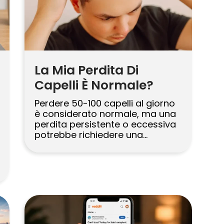
La Mia Perdita Di
Capelli È Normale?
Perdere 50-100 capelli al giorno
è considerato normale, ma una
perdita persistente o eccessiva
potrebbe richiedere una
valutazione professionale. Hair
Center of Turkey, fondato nel
2014, offre soluzioni esperte per i
pazienti statunitensi che
soffrono di caduta dei capelli.
Nota per le sue tecniche
all’avanguardia, la clinica
esegue oltre 3.000 procedure