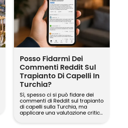
all’anno, fornendo trattamenti
su […]
Posso Fidarmi Dei
Commenti Reddit Sul
Trapianto Di Capelli In
Turchia?
Sì, spesso ci si può fidare dei
commenti di Reddit sul trapianto
di capelli sulla Turchia, ma
applicare una valutazione critica
è essenziale quando si naviga su
queste piattaforme. Sebbene