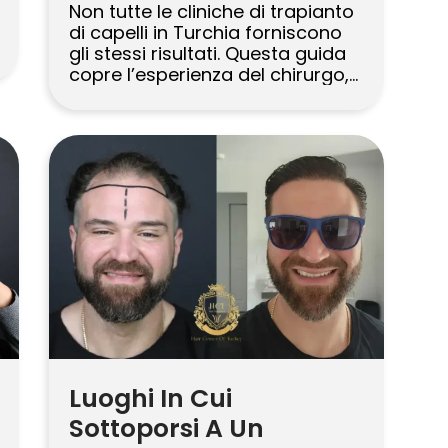
Non tutte le cliniche di trapianto
di capelli in Turchia forniscono
gli stessi risultati. Questa guida
copre l’esperienza del chirurgo,
la tecnologia e i risultati per
aiutarti a decidere. La Turchia è
diventata un hub globale per il
turismo medico, in particolare
per le procedure di ripristino dei
capelli. La combinazione di
chirurghi altamente qualificati,
[…]
Luoghi In Cui
Sottoporsi A Un