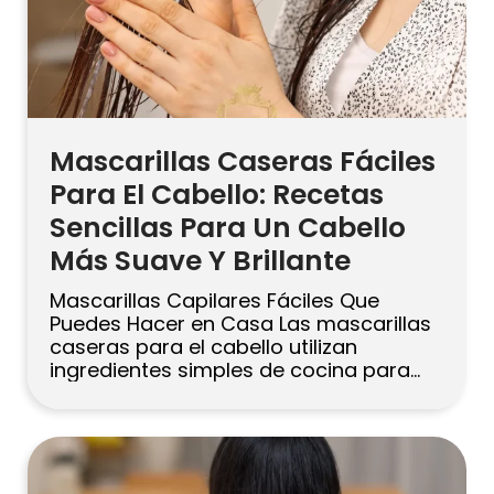
Русский
Български
Svenska
Mascarillas Caseras Fáciles
Para El Cabello: Recetas
Sencillas Para Un Cabello
Más Suave Y Brillante
Mascarillas Capilares Fáciles Que
Puedes Hacer en Casa Las mascarillas
caseras para el cabello utilizan
ingredientes simples de cocina para
hidratar mechones secos, suavizar el
frizz y mejorar el brillo. Mezcla una de
las recetas rápidas a continuación,
aplícala sobre el cabello húmedo,
déjala actuar durante 20–30 minutos y