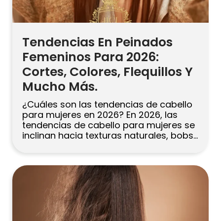
Tendencias En Peinados
Femeninos Para 2026:
Cortes, Colores, Flequillos Y
Mucho Más.
¿Cuáles son las tendencias de cabello
para mujeres en 2026? En 2026, las
tendencias de cabello para mujeres se
inclinan hacia texturas naturales, bobs
estructurados y capas suaves,
combinados con colores
dimensionales como castaño elegante,
rubio miel y cobrizo. Los flequillos
siguen siendo populares (tipo cortina,
despuntados, micro) y los accesorios
regresan con fuerza. Elige […]