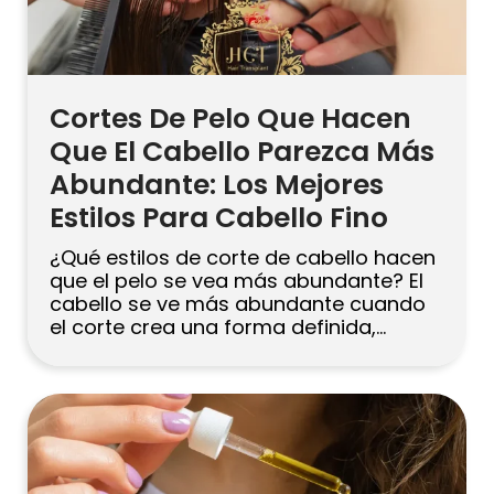
Cortes De Pelo Que Hacen
Que El Cabello Parezca Más
Abundante: Los Mejores
Estilos Para Cabello Fino
¿Qué estilos de corte de cabello hacen
que el pelo se vea más abundante? El
cabello se ve más abundante cuando
el corte crea una forma definida,
levanta las raíces y evita que las
puntas se vean traslúcidas. Los bobs y
lobs rectos, los pixies texturizados, las
capas ligeras enmarcando el rostro y
los flequillos […]