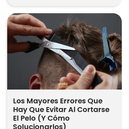
de la rotura si se usa correctamente.
Aplica una pequeña cantidad como
tratamiento previo al lavado o
mascarilla, luego lava bien con champú
para evitar residuos. El […]
Los Mayores Errores Que
Hay Que Evitar Al Cortarse
El Pelo (Y Cómo
Solucionarlos)