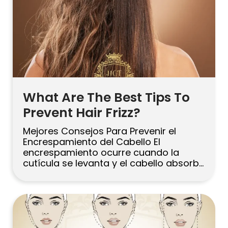
What Are The Best Tips To
Prevent Hair Frizz?
Mejores Consejos Para Prevenir el
Encrespamiento del Cabello El
encrespamiento ocurre cuando la
cutícula se levanta y el cabello absorbe
la humedad del aire. Para prevenirlo,
enfócate en la hidratación y
protección: limpia suavemente,
acondiciona bien, usa un leave-in más
un sérum anti-frizz, seca con baja
fricción y limita el calor. Finaliza con un