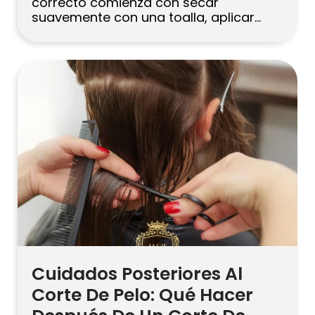
correcto comienza con secar
suavemente con una toalla, aplicar
protector térmico y trabajar por
secciones. Mantén la boquilla
apuntando hacia abajo y el secador a
15–20 cm del cabello. Usa la
temperatura más baja efectiva y
termina con aire frío para alisar la
cutícula, […]
Cuidados Posteriores Al
Corte De Pelo: Qué Hacer