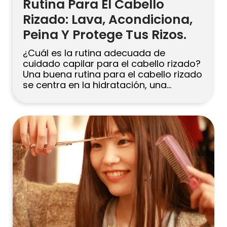
Rutina Para El Cabello
Rizado: Lava, Acondiciona,
Peina Y Protege Tus Rizos.
¿Cuál es la rutina adecuada de
cuidado capilar para el cabello rizado?
Una buena rutina para el cabello rizado
se centra en la hidratación, una
limpieza suave y un peinado con poca
fricción. Lava el cabello de 1 a 3 veces
por semana con un limpiador suave sin
sulfatos (o co-wash), acondiciona en
cada día […]