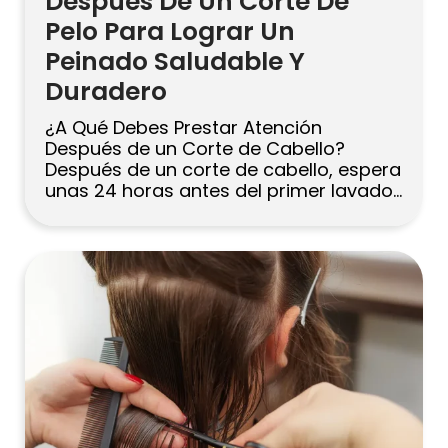
Después De Un Corte De
Pelo Para Lograr Un
Peinado Saludable Y
Duradero
¿A Qué Debes Prestar Atención
Después de un Corte de Cabello?
Después de un corte de cabello, espera
unas 24 horas antes del primer lavado,
luego utiliza un champú suave y un
acondicionador hidratante. Protege las
puntas recién cortadas con un leave-in
ligero y un protector térmico, y
minimiza el uso de herramientas
calientes. Programa […]