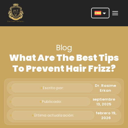
Nederlands
English
Blog
Français
What Are The Best Tips
Deutsch
To Prevent Hair Frizz?
Português
Español
Dr. Rasime
Escrito por:
Erkan
Türkçe
septiembre
Publicado:
13, 2025
Italiano
febrero 19,
Última actualización:
Română
2026