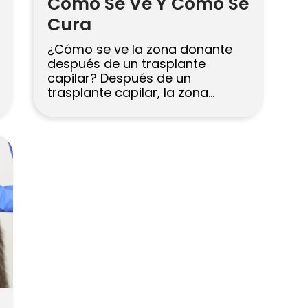
Cómo Se Ve Y Cómo Se
Cura
¿Cómo se ve la zona donante
después de un trasplante
capilar? Después de un
trasplante capilar, la zona
donante suele presentar
pequeños puntos rojos e
hinchazón leve durante los
primeros días. Pueden formarse
pequeñas costras que
normalmente desaparecen a
medida que la piel se cura en 1–
2 semanas. La mayoría de las
personas pueden disimular […]