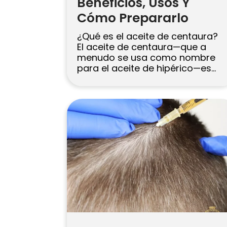
Beneficios, Usos Y
Cómo Prepararlo
¿Qué es el aceite de centaura?
El aceite de centaura—que a
menudo se usa como nombre
para el aceite de hipérico—es
una infusión herbal elaborada al
remojar las flores amarillas de la
planta Hypericum en un aceite
portador. Es más conocido por
calmar la piel irritada y
favorecer un aspecto de cabello
más saludable cuando […]