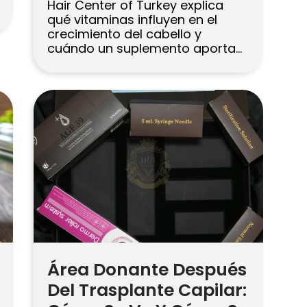
Hair Center of Turkey explica
qué vitaminas influyen en el
crecimiento del cabello y
cuándo un suplemento aporta
un beneficio real. En esta guía
repasamos la biotina, la
vitamina D, el hierro y el zinc,
junto con las señales que
pueden indicar una deficiencia
detrás de la caída. Respuesta
directa Vitaminas para el
Cabello: Qué […]
Área Donante Después
Del Trasplante Capilar: