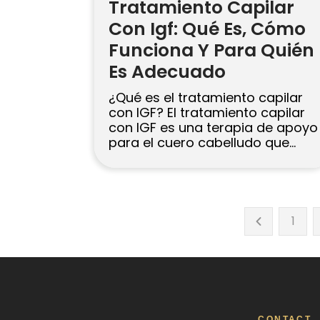
Tratamiento Capilar
Con Igf: Qué Es, Cómo
Funciona Y Para Quién
Es Adecuado
¿Qué es el tratamiento capilar
con IGF? El tratamiento capilar
con IGF es una terapia de apoyo
para el cuero cabelludo que
utiliza un suero basado en
factores de crecimiento (a
menudo descrito como factor
de crecimiento similar a la
insulina, IGF‑1) para ayudar a
1
fortalecer los folículos pilosos
existentes. Se ofrece
comúnmente para reducir […]
CONTACT