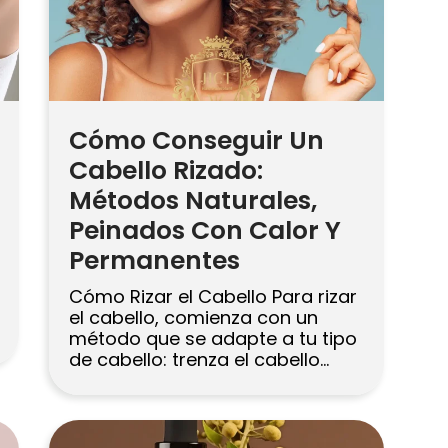
Cómo Conseguir Un
Cabello Rizado:
Métodos Naturales,
Peinados Con Calor Y
Permanentes
Cómo Rizar el Cabello Para rizar
el cabello, comienza con un
método que se adapte a tu tipo
de cabello: trenza el cabello
húmedo durante la noche para
obtener ondas suaves, gira
secciones para rizos más
apretados o envuélvelo con una