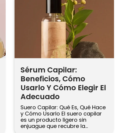
camiseta para realzar la textura
natural. Si usas calor, aplica
protector térmico y mantén […]
Sérum Capilar:
Beneficios, Cómo
Usarlo Y Cómo Elegir El
Adecuado
Suero Capilar: Qué Es, Qué Hace
y Cómo Usarlo El suero capilar
es un producto ligero sin
enjuague que recubre la
superficie del cabello para alisar