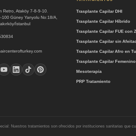
m Retro, Ataköy 7-8-9-10.
Trasplante Capilar DHI
D-100 Güney Yanyolu No:18/A,
Trasplante Capilar Híbrido
akırköy/İstanbul
Trasplante Capilar FUE con Z
530834
Trasplante Capilar sin Afeita
aircenterofturkey.com
Trasplante Capilar Afro en T
Trasplante Capilar Femenino
Mesoterapia
PRP Tratamiento
cial: Nuestros tratamientos son ofrecidos por instituciones sanitarias que c