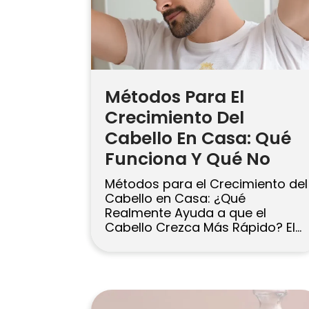
Métodos Para El
Crecimiento Del
Cabello En Casa: Qué
Funciona Y Qué No
Métodos para el Crecimiento del
Cabello en Casa: ¿Qué
Realmente Ayuda a que el
Cabello Crezca Más Rápido? El
cabello suele crecer entre 0,5 y
1,7 cm al mes, por lo que un
crecimiento “de la noche a la
mañana” no es realista. Lo que
puedes hacer en casa es