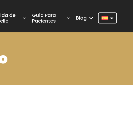
ida de
Guía Para
Blog
ello
Pacientes
Nederlands
English
o
Français
Deutsch
Português
Español
Türkçe
Italiano
Română