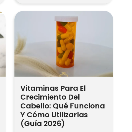
el frizz, aportar brillo, reducir
enredos y ayudar a proteger
contra la humedad y el calor. No
“repara” permanentemente las
puntas abiertas, pero la fórmula
adecuada puede hacer que […]
Vitaminas Para El
Crecimiento Del
Cabello: Qué Funciona
Y Cómo Utilizarlas
(Guía 2026)