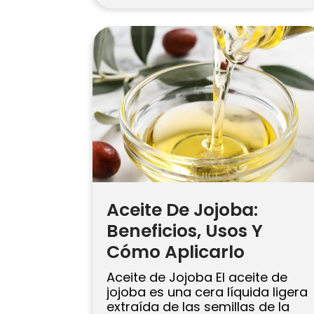
acumulación de productos,
suavizar la cutícula del cabello
para darle más brillo y favorecer
un cuero cabelludo con una
sensación más limpia. La clave
es la seguridad: siempre diluir,
evitar el contacto con los ojos
[…]
Aceite De Jojoba:
Beneficios, Usos Y
Cómo Aplicarlo
Aceite de Jojoba El aceite de
jojoba es una cera líquida ligera
extraída de las semillas de la