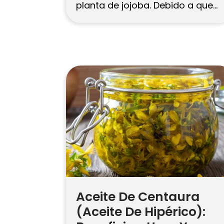
planta de jojoba. Debido a que
sus ésteres de cera son
similares a los aceites naturales
de la piel, se utiliza ampliamente
para suavizar la piel seca,
mantener un cuero cabelludo
saludable y dar brillo al cabello
[…]
Aceite De Centaura
(Aceite De Hipérico):