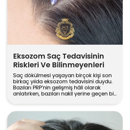
Eksozom Saç Tedavisinin
Riskleri Ve Bilinmeyenleri
Saç dökülmesi yaşayan birçok kişi son
birkaç yılda eksozom tedavisini duydu.
Bazıları PRP‘nin gelişmiş hâli olarak
anlatırken, bazıları nakil yerine geçen bir
mucize gibi sunuyor. Gerçek ise ikisinin
arasında, daha gri bir bölgede. Tedavi
yöntem olarak ilgi çekici. Hücrelerden
salgılanan küçük taşıyıcı keseciklerin
saç köküne sinyal göndererek