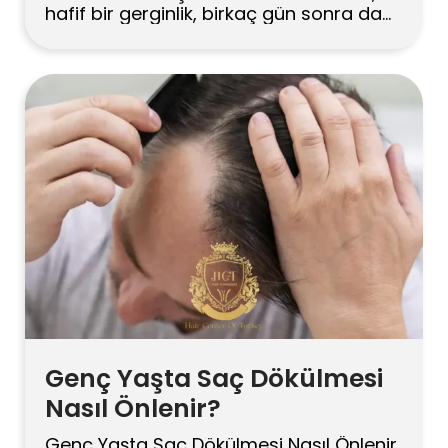
hafif bir gerginlik, birkaç gün sonra da
ufak kabuklar. İlk refleks çoğu zaman
tedirginlik oluyor. Oysa bu tablo,
iyileşmenin sessiz ama son derece
olağan bir parçası. Peki bu kabuklar tam
olarak nereden geliyor, ne kadar kalıyor
ve hangi noktada durup […]
Genç Yaşta Saç Dökülmesi
Nasıl Önlenir?
Genç Yaşta Saç Dökülmesi Nasıl Önlenir