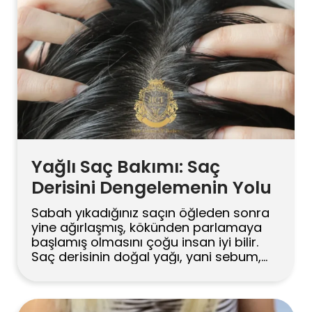
dökülmeyi yavaşlatmaya çalışması, ilk
bakışta umut verici geliyor. […]
Yağlı Saç Bakımı: Saç
Derisini Dengelemenin Yolu
Sabah yıkadığınız saçın öğleden sonra
yine ağırlaşmış, kökünden parlamaya
başlamış olmasını çoğu insan iyi bilir.
Saç derisinin doğal yağı, yani sebum,
aslında koruyucu bir görev üstlenir. Ama
dengesi bozulduğunda hem görünüm
hem konfor etkileniyor. İşin tuhafı, yağlı