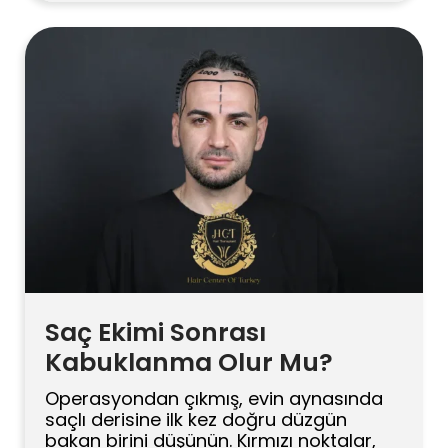
alsam çözülür mü?” Takviyelerin saç
dökülmesindeki gerçek rolünü, ne
zaman işe yaradığını, ne zaman yetersiz
kaldığını sakin bir dille ele alalım. Saç
Dökülmesinin Altındaki Gerçek […]
Saç Ekimi Sonrası
Kabuklanma Olur Mu?
Operasyondan çıkmış, evin aynasında
saçlı derisine ilk kez doğru düzgün
bakan birini düşünün. Kırmızı noktalar,