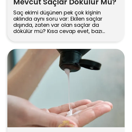
Mevcut Saçlar Dökülür Mü?
Saç ekimi düşünen pek çok kişinin
aklında aynı soru var: Ekilen saçlar
dışında, zaten var olan saçlar da
dökülür mü? Kısa cevap evet, bazı
hastalarda geçici bir dökülme
görülebilir. Bu durum çoğu zaman kalıcı
bir kayıp anlamına gelmez; daha çok
“şok dökülme” olarak bilinen, iyileşme
sürecine bağlı geçici bir evredir. Özellikle
ekim yapılan alanda hâlâ […]