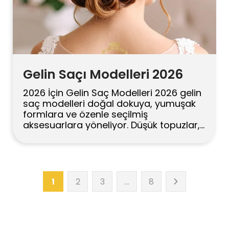
Gelin Saçı Modelleri 2026
2026 İçin Gelin Saç Modelleri 2026 gelin
saç modelleri doğal dokuya, yumuşak
formlara ve özenle seçilmiş
aksesuarlara yöneliyor. Düşük topuzlar,
romantik dalgalar, yarı toplu stiller ve
modern at kuyrukları oldukça popüler.
En iyi seçim; yüz şeklinize, gelinlik
yakanıza, saç uzunluğunuza ve saç
modelinin ne kadar süre dayanması
1
2
3
…
8
gerektiğine bağlıdır. Düğün gününüz
hayatınızdaki en anlamlı anlardan […]