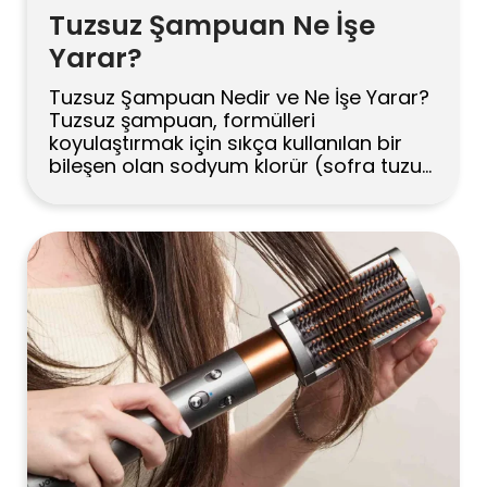
Tuzsuz Şampuan Ne İşe
Yarar?
Tuzsuz Şampuan Nedir ve Ne İşe Yarar?
Tuzsuz şampuan, formülleri
koyulaştırmak için sıkça kullanılan bir
bileşen olan sodyum klorür (sofra tuzu)
içermeyen şampuandır. Tuzun
çıkarılmasıyla bu şampuanlar kuru,
boyalı veya kimyasal olarak
düzleştirilmiş saçlar için daha nazik
hissedebilir ve özellikle keratin veya
Brezilya fönü işlemlerinden sonra
kabarma, kuruluk ve saç derisi tahrişini
azaltmaya yardımcı olabilir. […]