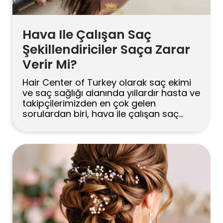
Hava Ile Çalışan Saç
Şekillendiriciler Saça Zarar
Verir Mi?
Hair Center of Turkey olarak saç ekimi
ve saç sağlığı alanında yıllardır hasta ve
takipçilerimizden en çok gelen
sorulardan biri, hava ile çalışan saç
şekillendiricilerin saça gerçekten zarar
verip vermediği. Bu yazıda Dyson
Airwrap gibi hava bazlı cihazları,
geleneksel düzleştiricilerle karşılaştırarak
saç yapısına etkilerini somut örneklerle
anlatıyoruz. Hava Bazlı Saç
Şekillendiriciler Saça Zarar Verir mi? […]