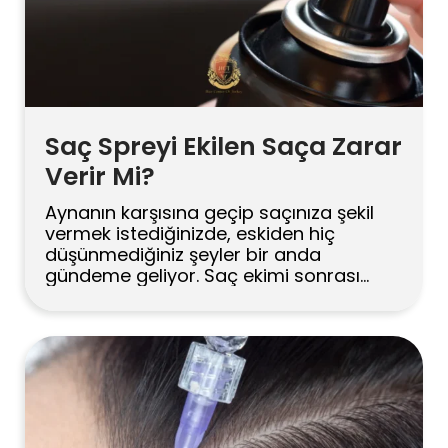
Saç Spreyi Ekilen Saça Zarar
Verir Mi?
Aynanın karşısına geçip saçınıza şekil
vermek istediğinizde, eskiden hiç
düşünmediğiniz şeyler bir anda
gündeme geliyor. Saç ekimi sonrası
elinize aldığınız o sıradan sprey kutusu
artık öyle masum görünmüyor. Greftler
ne kadar dayanıklı? Sprey iyileşmeyi
bozar mı? Şöyle ki, bu sorular kliniklerin
kapısından her hafta yeniden geçiyor.
Ve cevap tek bir cümleyle özetlenecek
kadar basit değil. […]