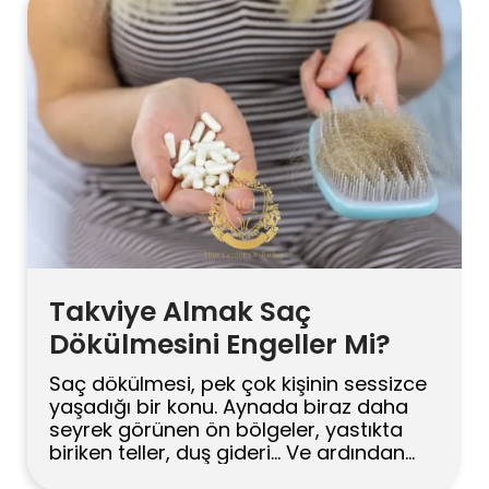
saçlara uygulanan ilk refleksler çoğu
zaman sorunu büyütüyor. Ne kadar çok
yıkarsam o kadar temiz kalır mantığı,
saç […]
Takviye Almak Saç
Dökülmesini Engeller Mi?
Saç dökülmesi, pek çok kişinin sessizce
yaşadığı bir konu. Aynada biraz daha
seyrek görünen ön bölgeler, yastıkta
biriken teller, duş gideri… Ve ardından
hep aynı soru geliyor: “Acaba bir takviye