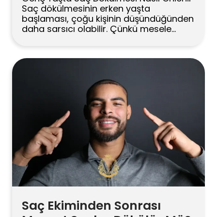
Saç dökülmesinin erken yaşta
başlaması, çoğu kişinin düşündüğünden
daha sarsıcı olabilir. Çünkü mesele
yalnızca görünüş değildir; insanın
kendine bakışını, özgüvenini ve günlük
ruh halini de etkiler. Üstelik bu süreç
çoğu zaman, kişi henüz tedavi
seçeneklerini, medikal değerlendirmeyi
ya da olası işlemleri düşünmeye hazır
değilken başlar. Yine de tablo her […]
Saç Ekiminden Sonrası